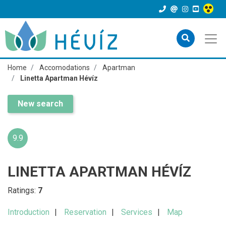
Home
Accomodations
Apartman
Linetta Apartman Hévíz
New search
9.9
LINETTA APARTMAN HÉVÍZ
Ratings:
7
Introduction
Reservation
Services
Map