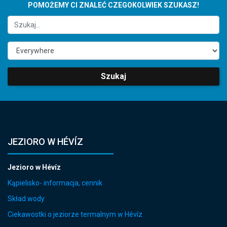
POMOŻEMY CI ZNALEĆ CZEGOKOLWIEK SZUKASZ!
Szukaj
JEZIORO W HÉVÍZ
Jezioro w Hévíz
Kąpielisko- informacja, cennik
Skład wody
Ciekawostki o jeziorze termalnym w Hévíz