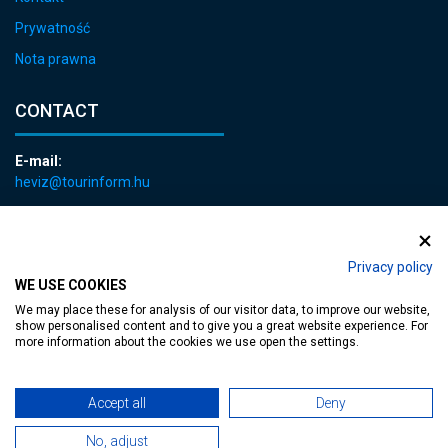
Prywatność
Nota prawna
CONTACT
E-mail:
heviz@tourinform.hu
Phone:
+36 83 540 131
Privacy policy
WE USE COOKIES
We may place these for analysis of our visitor data, to improve our website,
show personalised content and to give you a great website experience. For
more information about the cookies we use open the settings.
Accessible web page
| Copyright © 2024 Municipality of Hévíz, Designed by
Accept all
Deny
MediaGum
|
Cookie renewals
|
Sitemap
No, adjust