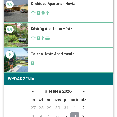
Orchidea Apartman Hévíz
9.5
Kővirág Apartman Hévíz
9.9
Tolena Heviz Apartments
9
WYDARZENIA
«
sierpień 2026
»
pn.
wt.
śr.
czw.
pt.
sob.
ndz.
27
28
29
30
31
1
2
3
4
5
6
7
8
9