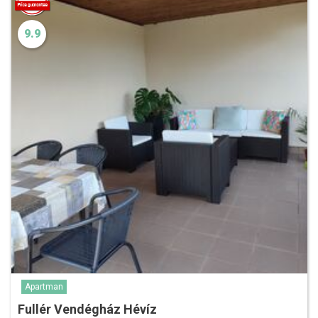
9.9
Apartman
Fullér Vendégház Hévíz