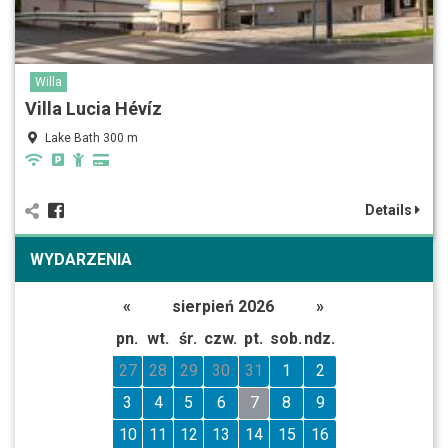
Willa
Villa Lucia Hévíz
Lake Bath 300 m
Details
WYDARZENIA
«
sierpień 2026
»
pn.
wt.
śr.
czw.
pt.
sob.
ndz.
27
28
29
30
31
1
2
3
4
5
6
7
8
9
10
11
12
13
14
15
16