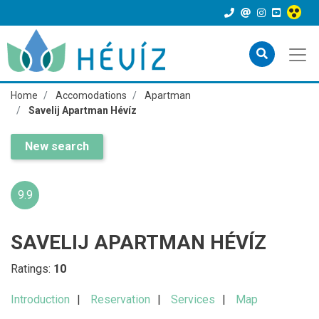
Home
Accomodations
Apartman
Savelij Apartman Hévíz
New search
9.9
SAVELIJ APARTMAN HÉVÍZ
Ratings:
10
Introduction
Reservation
Services
Map