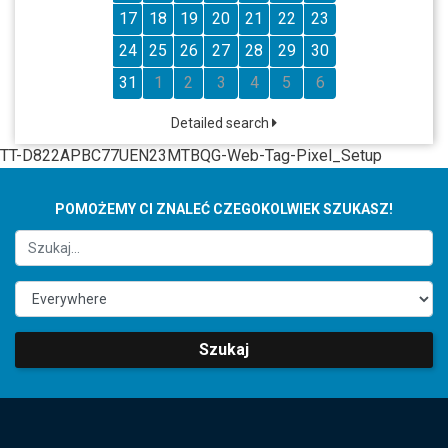
17
18
19
20
21
22
23
24
25
26
27
28
29
30
31
1
2
3
4
5
6
Detailed search
TT-D822APBC77UEN23MTBQG-Web-Tag-Pixel_Setup
POMOŻEMY CI ZNALEĆ CZEGOKOLWIEK SZUKASZ!
Szukaj