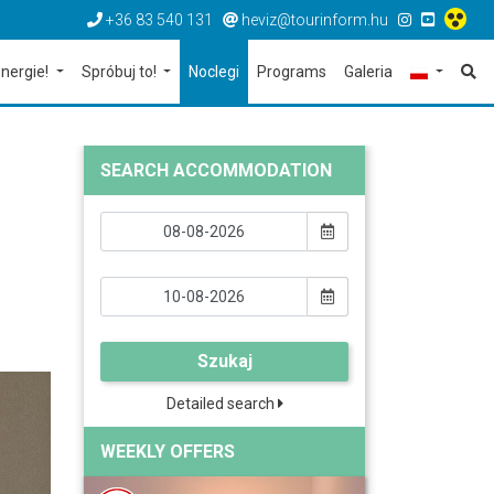
+36 83 540 131
heviz@tourinform.hu
nergie!
Spróbuj to!
Noclegi
Programs
Galeria
SEARCH ACCOMMODATION
Szukaj
Detailed search
WEEKLY OFFERS