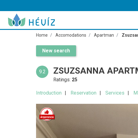
Home
Accomodations
Apartman
Zsuzsa
New search
ZSUZSANNA APART
9.2
Ratings:
25
Introduction
Reservation
Services
M