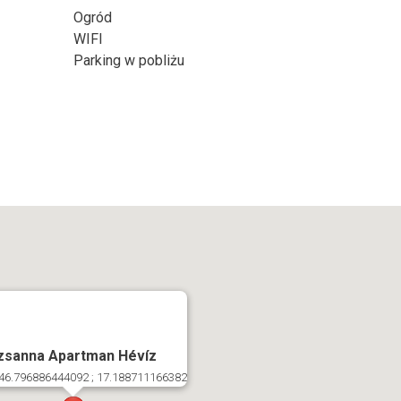
Ogród
WIFI
Parking w pobliżu
zsanna Apartman Hévíz
46.796886444092 ; 17.188711166382