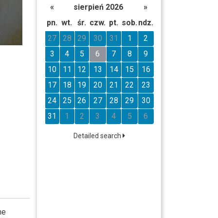
«
sierpień 2026
»
pn.
wt.
śr.
czw.
pt.
sob.
ndz.
27
28
29
30
31
1
2
3
4
5
6
7
8
9
10
11
12
13
14
15
16
17
18
19
20
21
22
23
24
25
26
27
28
29
30
31
1
2
3
4
5
6
Detailed search
he