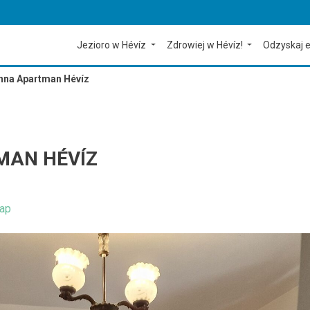
Jezioro w Hévíz
Zdrowiej w Hévíz!
Odzyskaj e
nna Apartman Hévíz
MAN HÉVÍZ
ap