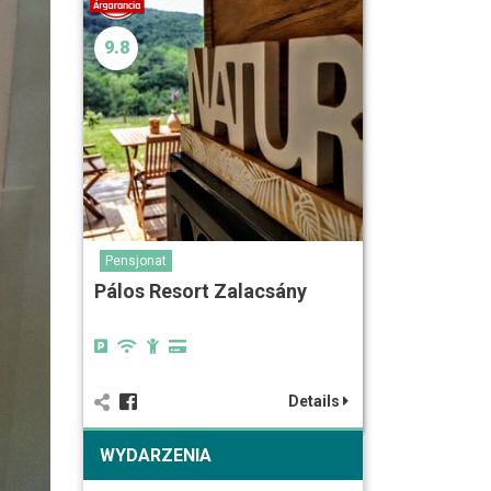
9.8
Pensjonat
Pálos Resort Zalacsány
Details
WYDARZENIA