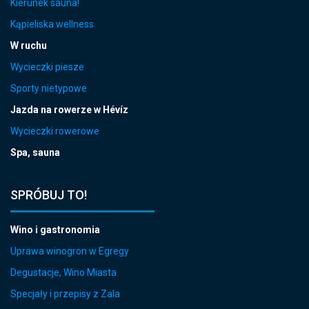
Kierunek sauna!
Kąpieliska wellness
W ruchu
Wycieczki piesze
Sporty nietypowe
Jazda na rowerze w Hévíz
Wycieczki rowerowe
Spa, sauna
SPRÓBUJ TO!
Wino i gastronomia
Uprawa winogron w Egregy
Degustacje, Wino Miasta
Specjały i przepisy z Zala