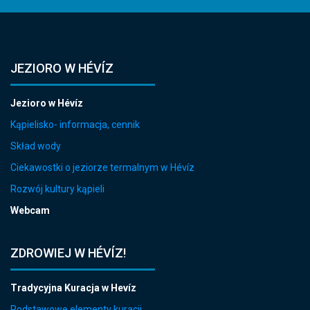
JEZIORO W HÉVÍZ
Jezioro w Hévíz
Kąpielisko- informacja, cennik
Skład wody
Ciekawostki o jeziorze termalnym w Hévíz
Rozwój kultury kąpieli
Webcam
ZDROWIEJ W HÉVÍZ!
Tradycyjna Kuracja w Hevíz
Podstawowe elementy kuracji