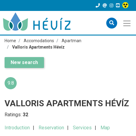
Home
Accomodations
Apartman
Valloris Apartments Hévíz
New search
9.8
VALLORIS APARTMENTS HÉVÍZ
Ratings:
32
Introduction
Reservation
Services
Map