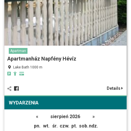
Apartman
Apartmanház Napfény Hévíz
Lake Bath 1000 m
Details
WYDARZENIA
«
sierpień 2026
»
pn.
wt.
śr.
czw.
pt.
sob.
ndz.