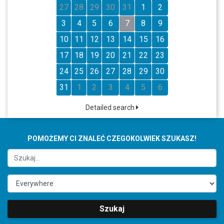
27
28
29
30
31
1
2
3
4
5
6
7
8
9
10
11
12
13
14
15
16
17
18
19
20
21
22
23
24
25
26
27
28
29
30
31
1
2
3
4
5
6
Detailed search
POMOŻEMY CI ZNALEĆ CZEGOKOLWIEK SZUKASZ!
Szukaj