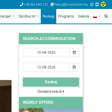
+36 83 540 131
heviz@tourinform.hu
nergie!
Spróbuj to!
Noclegi
Programs
Galeria
SEARCH ACCOMMODATION
Szukaj
Detailed search
WEEKLY OFFERS