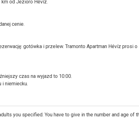
8 km od Jezioro Hévíz.
anej cenie.
ezerwację: gotówka i przelew. Tramonto Apartman Hévíz prosi o
źniejszy czas na wyjazd to 10:00.
 i niemiecku.
dults you specified. You have to give in the number and age of t