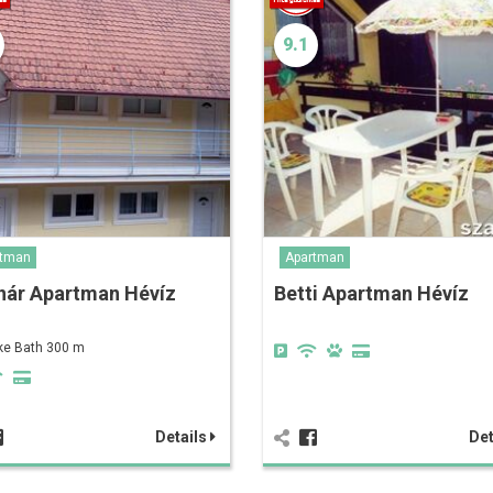
9.1
rtman
Apartman
nár Apartman Hévíz
Betti Apartman Hévíz
ke Bath 300 m
Details
Det