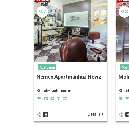
9.7
9.8
Apartman
Apa
Nemes Apartmanház Hévíz
Mol
Lake Bath 1000 m
La
Details