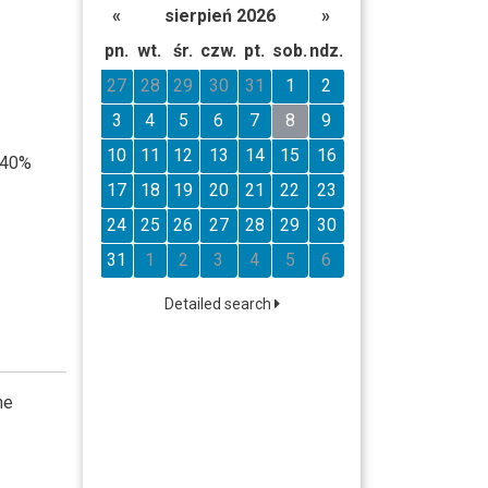
«
sierpień 2026
»
pn.
wt.
śr.
czw.
pt.
sob.
ndz.
27
28
29
30
31
1
2
3
4
5
6
7
8
9
10
11
12
13
14
15
16
 40%
17
18
19
20
21
22
23
24
25
26
27
28
29
30
31
1
2
3
4
5
6
Detailed search
he