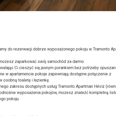
zamy do rezerwacji dobrze wyposażonego pokoju w Tramonto Ap
m możesz zaparkować swój samochód za darmo.
ozwalając Ci cieszyć się jasnym porankiem bez potrzeby opuszan
ine w apartamencie pokoje zapewniają dostępne połączenie z
osobną toaletę i łazienkę.
adnego zakresu dostępnych usług Tramonto Apartman Hévíz (równ
 odnośnie wyposażenia pokojów, możesz znaleźć kompletną list
ego pokoju.