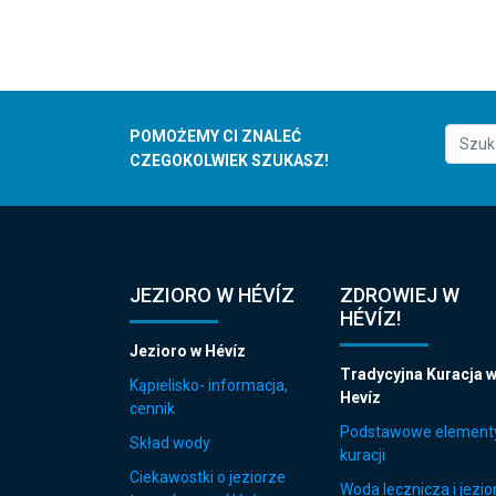
POMOŻEMY CI ZNALEĆ
CZEGOKOLWIEK SZUKASZ!
JEZIORO W HÉVÍZ
ZDROWIEJ W
HÉVÍZ!
Jezioro w Hévíz
Tradycyjna Kuracja 
Kąpielisko- informacja,
Hevíz
cennik
Podstawowe element
Skład wody
kuracji
Ciekawostki o jeziorze
Woda lecznicza i jezio