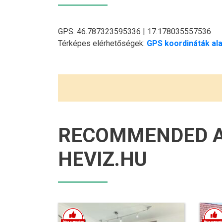
GPS: 46.787323595336 | 17.178035557536
Térképes elérhetőségek:
GPS koordináták ala
RECOMMENDED 
HEVIZ.HU