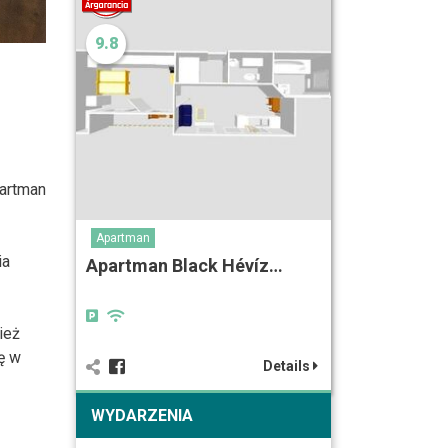
9.8
artman
Apartman
ia
Apartman Black Hévíz…
ież
ę w
Details
WYDARZENIA