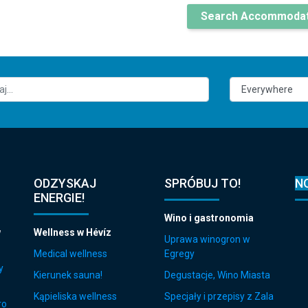
Search Accommodat
ODZYSKAJ
SPRÓBUJ TO!
N
ENERGIE!
Wino i gastronomia
w
Wellness w Hévíz
Uprawa winogron w
Medical wellness
Egregy
y
Kierunek sauna!
Degustacje, Wino Miasta
Kąpieliska wellness
Specjały i przepisy z Zala
ro