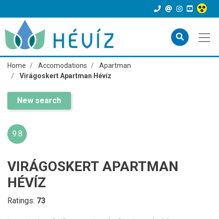
Home
Accomodations
Apartman
Virágoskert Apartman Hévíz
New search
9.8
VIRÁGOSKERT APARTMAN
HÉVÍZ
Ratings:
73