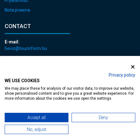
Prywatność
Nota prawna
CONTACT
E-mail:
heviz@tourinform.hu
Phone:
+36 83 540 131
Privacy policy
WE USE COOKIES
We may place these for analysis of our visitor data, to improve our website,
show personalised content and to give you a great website experience. For
more information about the cookies we use open the settings.
Accessible web page
| Copyright © 2024 Municipality of Hévíz, Designed by
Accept all
Deny
MediaGum
|
Cookie renewals
|
Sitemap
No, adjust
TT-D822APBC77UEN23MTBQG-Web-Tag-Pixel_Setup