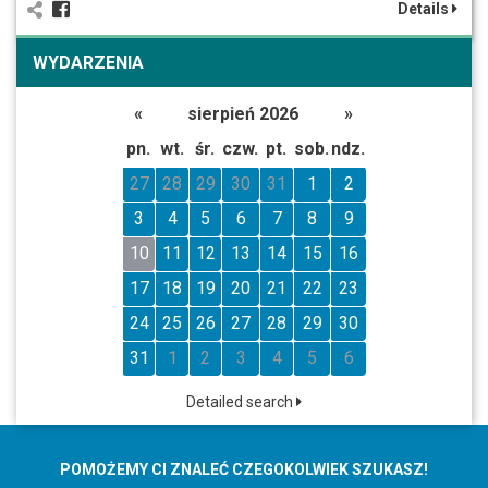
Details
WYDARZENIA
«
sierpień 2026
»
pn.
wt.
śr.
czw.
pt.
sob.
ndz.
27
28
29
30
31
1
2
3
4
5
6
7
8
9
10
11
12
13
14
15
16
17
18
19
20
21
22
23
24
25
26
27
28
29
30
31
1
2
3
4
5
6
Detailed search
POMOŻEMY CI ZNALEĆ CZEGOKOLWIEK SZUKASZ!