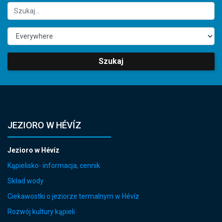
Szukaj
JEZIORO W HÉVÍZ
Jezioro w Hévíz
Kąpielisko- informacja, cennik
Skład wody
Ciekawostki o jeziorze termalnym w Hévíz
Rozwój kultury kąpieli