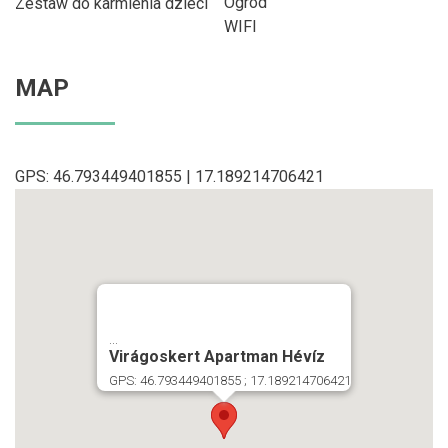
Ogród
Zestaw do karmienia dzieci
WIFI
MAP
GPS: 46.793449401855 | 17.189214706421
...
Virágoskert Apartman Hévíz
GPS: 46.793449401855 ; 17.189214706421