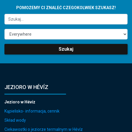
POMOŻEMY CI ZNALEĆ CZEGOKOLWIEK SZUKASZ!
Szukaj
JEZIORO W HÉVÍZ
Jezioro w Hévíz
Kąpielisko- informacja, cennik
Skład wody
Ciekawostki o jeziorze termalnym w Hévíz