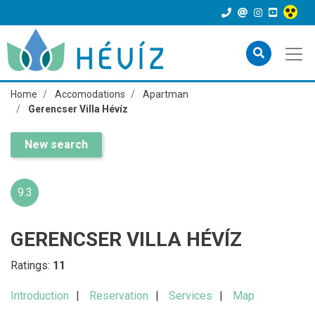
Home
Accomodations
Apartman
Gerencser Villa Hévíz
New search
9.3
GERENCSER VILLA HÉVÍZ
Ratings:
11
Introduction
Reservation
Services
Map