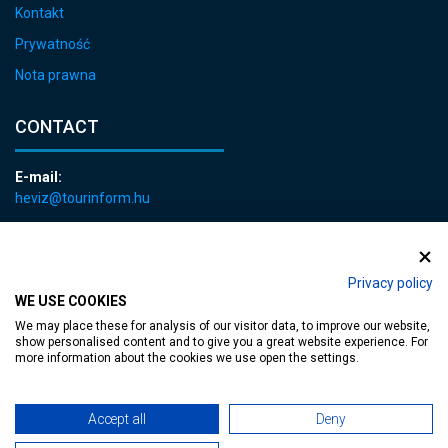
Kontakt
Prywatność
Nota prawna
CONTACT
E-mail:
heviz@tourinform.hu
Phone:
+36 83 540 131
Privacy policy
WE USE COOKIES
We may place these for analysis of our visitor data, to improve our website,
show personalised content and to give you a great website experience. For
more information about the cookies we use open the settings.
Accessible web page
| Copyright © 2024 Municipality of Hévíz, Designed by
Accept all
Deny
MediaGum
|
Cookie renewals
|
Sitemap