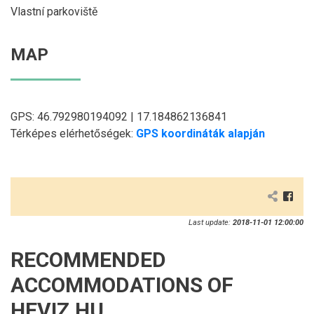
Vlastní parkoviště
MAP
GPS: 46.792980194092 | 17.184862136841
Térképes elérhetőségek:
GPS koordináták alapján
Last update:
2018-11-01 12:00:00
RECOMMENDED
ACCOMMODATIONS OF
HEVIZ.HU