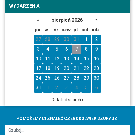
WYDARZENIA
«
sierpień 2026
»
pn.
wt.
śr.
czw.
pt.
sob.
ndz.
27
28
29
30
31
1
2
3
4
5
6
7
8
9
10
11
12
13
14
15
16
17
18
19
20
21
22
23
24
25
26
27
28
29
30
31
1
2
3
4
5
6
Detailed search
POMOŻEMY CI ZNALEĆ CZEGOKOLWIEK SZUKASZ!