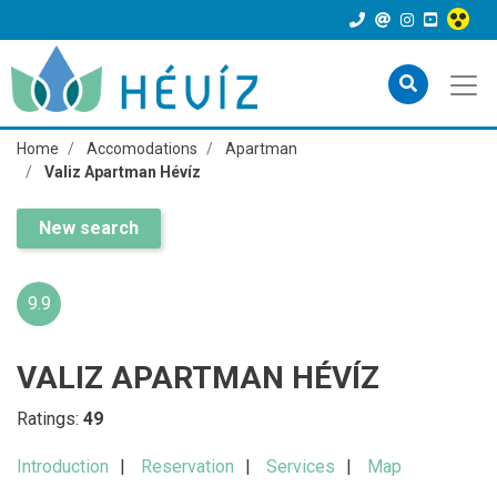
Home
Accomodations
Apartman
Valiz Apartman Hévíz
New search
9.9
VALIZ APARTMAN HÉVÍZ
Ratings:
49
Introduction
Reservation
Services
Map