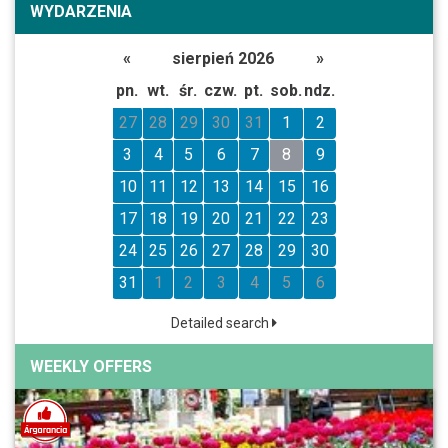
WYDARZENIA
«
sierpień 2026
»
pn.
wt.
śr.
czw.
pt.
sob.
ndz.
27
28
29
30
31
1
2
3
4
5
6
7
8
9
10
11
12
13
14
15
16
17
18
19
20
21
22
23
24
25
26
27
28
29
30
31
1
2
3
4
5
6
Detailed search
WEEKLY OFFERS