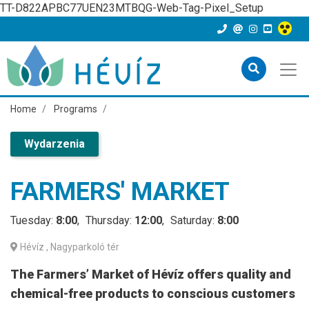
TT-D822APBC77UEN23MTBQG-Web-Tag-Pixel_Setup
Home
Programs
Wydarzenia
FARMERS' MARKET
Tuesday:
8:00
Thursday:
12:00
Saturday:
8:00
Hévíz
, Nagyparkoló tér
The Farmers’ Market of Hévíz offers quality and
chemical-free products to conscious customers