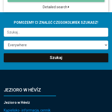
Detailed search
POMOŻEMY CI ZNALEĆ CZEGOKOLWIEK SZUKASZ!
Szukaj
JEZIORO W HÉVÍZ
Jezioro w Hévíz
Kąpielisko- informacja, cennik