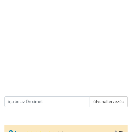
útvonaltervezés