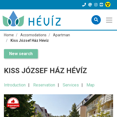
Home
Accomodations
Apartman
Kiss József Ház Hévíz
New search
KISS JÓZSEF HÁZ HÉVÍZ
Introduction
Reservation
Services
Map