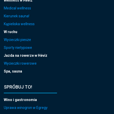
Wellness w Hévíz
Medical wellness
Kierunek sauna!
Kąpieliska wellness
W ruchu
Wycieczki piesze
Sporty nietypowe
Jazda na rowerze w Hévíz
Wycieczki rowerowe
Spa, sauna
SPRÓBUJ TO!
Wino i gastronomia
Uprawa winogron w Egregy