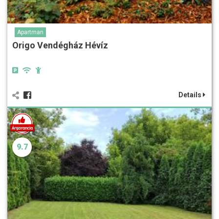
Apartman
Origo Vendégház Hévíz
Details
9.7