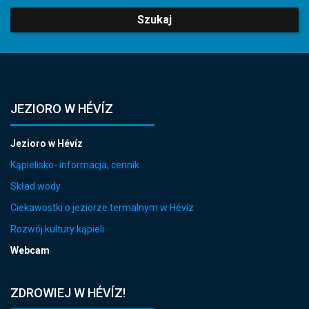
Szukaj
JEZIORO W HÉVÍZ
Jezioro w Hévíz
Kąpielisko- informacja, cennik
Skład wody
Ciekawostki o jeziorze termalnym w Hévíz
Rozwój kultury kąpieli
Webcam
ZDROWIEJ W HÉVÍZ!