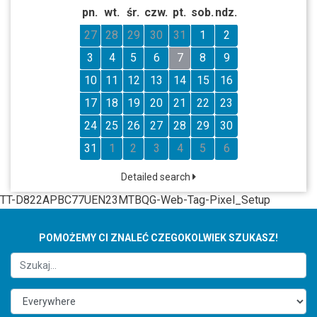
pn.
wt.
śr.
czw.
pt.
sob.
ndz.
27
28
29
30
31
1
2
3
4
5
6
7
8
9
10
11
12
13
14
15
16
17
18
19
20
21
22
23
24
25
26
27
28
29
30
31
1
2
3
4
5
6
Detailed search
TT-D822APBC77UEN23MTBQG-Web-Tag-Pixel_Setup
POMOŻEMY CI ZNALEĆ CZEGOKOLWIEK SZUKASZ!