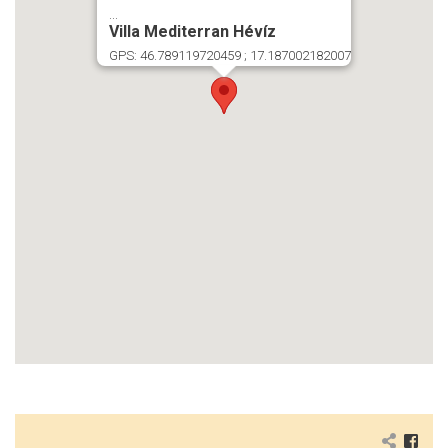
...
Villa Mediterran Hévíz
GPS: 46.789119720459 ; 17.187002182007