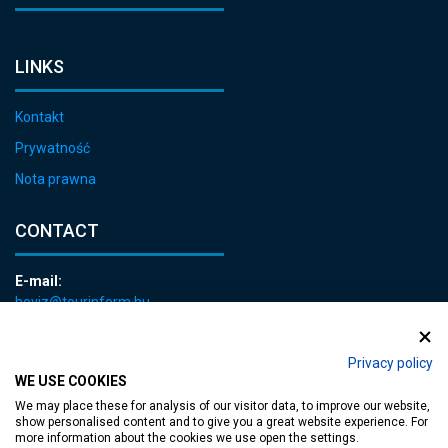
LINKS
Kontakt
Prywatność
Nota prawna
CONTACT
E-mail:
heviz@tourinform.hu
Phone:
+36 83 540 131
Privacy policy
WE USE COOKIES
We may place these for analysis of our visitor data, to improve our website,
show personalised content and to give you a great website experience. For
more information about the cookies we use open the settings.