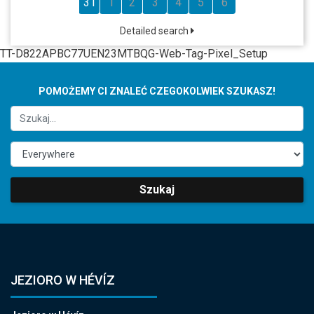
31
1
2
3
4
5
6
Detailed search
TT-D822APBC77UEN23MTBQG-Web-Tag-Pixel_Setup
POMOŻEMY CI ZNALEĆ CZEGOKOLWIEK SZUKASZ!
Szukaj
JEZIORO W HÉVÍZ