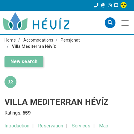
Home
Accomodations
Pensjonat
Villa Mediterran Hévíz
New search
9.3
VILLA MEDITERRAN HÉVÍZ
Ratings:
659
Introduction
Reservation
Services
Map