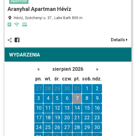
Apartman
Aranyhal Apartman Hévíz
Hévíz, Széchenyi u. 37., Lake Bath 800 m
Details
WYDARZENIA
«
sierpień 2026
»
pn.
wt.
śr.
czw.
pt.
sob.
ndz.
27
28
29
30
31
1
2
3
4
5
6
7
8
9
10
11
12
13
14
15
16
17
18
19
20
21
22
23
24
25
26
27
28
29
30