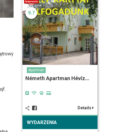
9.7
iętrowy
Apartman
Németh Apartman Hévíz…
jf.
Details
WYDARZENIA
alna