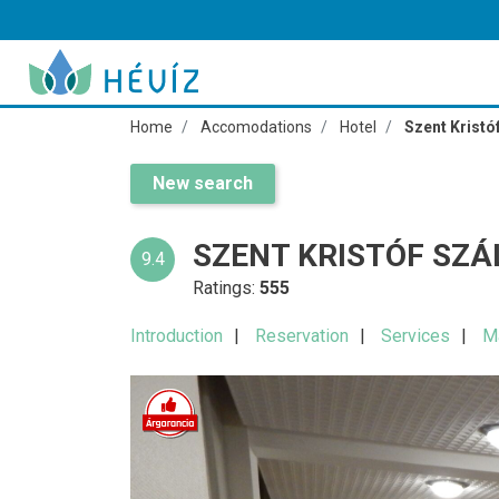
Home
Accomodations
Hotel
Szent Kristó
New search
SZENT KRISTÓF SZÁ
9.4
Ratings:
555
Introduction
Reservation
Services
M