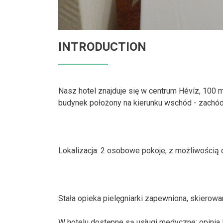
INTRODUCTION
Nasz hotel znajduje się w centrum Hévíz, 100 
budynek położony na kierunku wschód - zachód
Lokalizacja: 2 osobowe pokoje, z możliwością do
Stała opieka pielęgniarki zapewniona, skierowan
W hotelu dostępne są usługi medyczne: opinia 