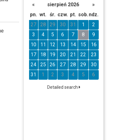
«
sierpień 2026
»
pn.
wt.
śr.
czw.
pt.
sob.
ndz.
27
28
29
30
31
1
2
he
3
4
5
6
7
8
9
10
11
12
13
14
15
16
17
18
19
20
21
22
23
24
25
26
27
28
29
30
31
1
2
3
4
5
6
Detailed search