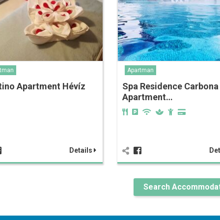
rtman
Apartman
tino Apartment Hévíz
Spa Residence Carbona
Apartment…
Details
Det
Search Accommodat