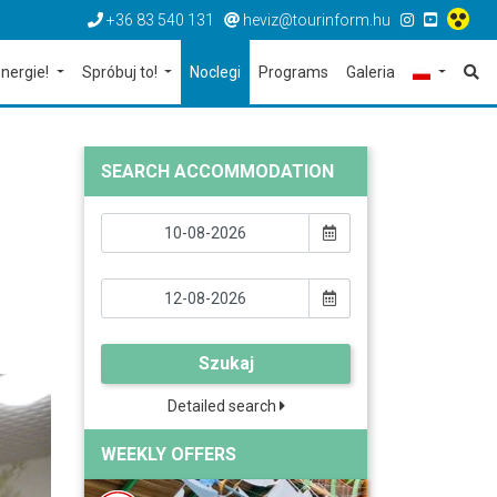
+36 83 540 131
heviz@tourinform.hu
nergie!
Spróbuj to!
Noclegi
Programs
Galeria
SEARCH ACCOMMODATION
Szukaj
Detailed search
WEEKLY OFFERS