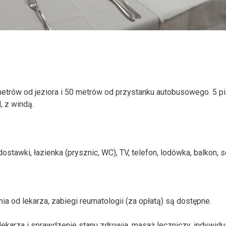
metrów od jeziora i 50 metrów od przystanku autobusowego. 5 p
, z windą.
stawki, łazienka (prysznic, WC), TV, telefon, lodówka, balkon, se
ia od lekarza, zabiegi reumatologii (za opłatą) są dostępne.
lekarza i sprawdzenie stanu zdrowia, masaż leczniczy, indywidu