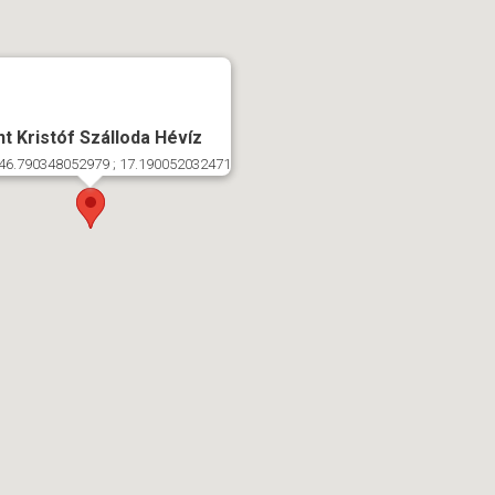
t Kristóf Szálloda Hévíz
46.790348052979 ; 17.190052032471