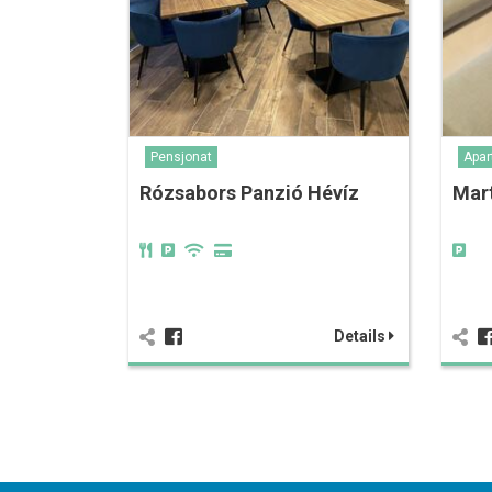
Pensjonat
Apa
Rózsabors Panzió Hévíz
Mar
Details