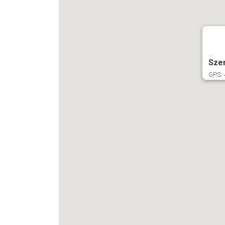
...
Szen
GPS: 