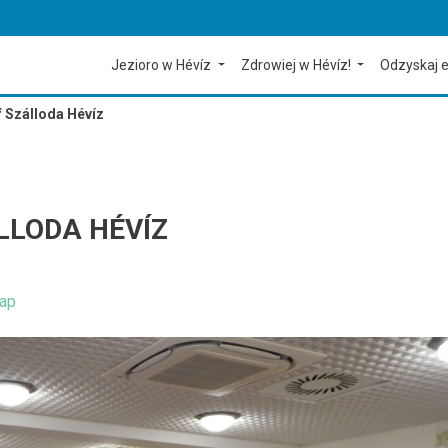
Jezioro w Hévíz
Zdrowiej w Hévíz!
Odzyskaj e
f Szálloda Hévíz
LLODA HÉVÍZ
ap