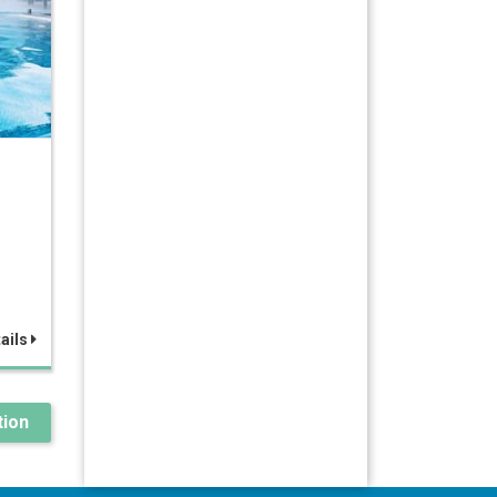
ails
ion