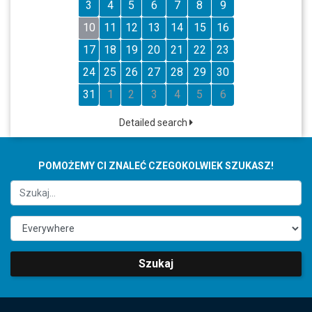
3
4
5
6
7
8
9
10
11
12
13
14
15
16
17
18
19
20
21
22
23
24
25
26
27
28
29
30
31
1
2
3
4
5
6
Detailed search
POMOŻEMY CI ZNALEĆ CZEGOKOLWIEK SZUKASZ!
Szukaj