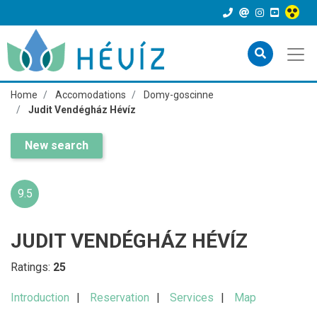
Home
Accomodations
Domy-goscinne
Judit Vendégház Hévíz
New search
9.5
JUDIT VENDÉGHÁZ HÉVÍZ
Ratings:
25
Introduction
Reservation
Services
Map