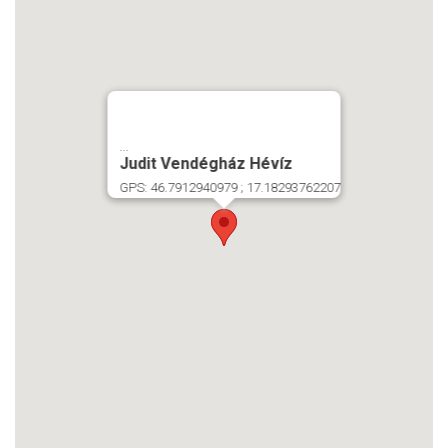
...
Judit Vendégház Hévíz
GPS: 46.7912940979 ; 17.18293762207