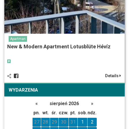
Apartman
New & Modern Apartment Lotusblüte Hévíz
Details
WYDARZENIA
«
sierpień 2026
»
pn.
wt.
śr.
czw.
pt.
sob.
ndz.
27
28
29
30
31
1
2