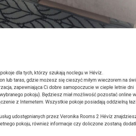
pokoje dla tych, którzy szukają noclegu w Hévíz.
kon lub taras, gdzie możesz się cieszyć miłym wieczorem na ś
yzacja, zapewniająca Ci dobre samopoczucie w ciepłe letnie dni
m wybranego pokoju). Będziesz miał możliwość pozostać online 
zenie z Internetem. Wszystkie pokoje posiadają oddzielną łazi
usług udostępnianych przez Veronika Rooms 2 Hévíz znajdzies
retnego pokoju, również informacje czy doliczone zostaną doda