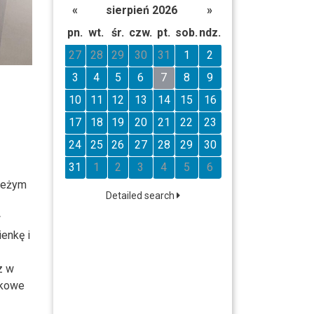
«
sierpień 2026
»
pn.
wt.
śr.
czw.
pt.
sob.
ndz.
27
28
29
30
31
1
2
3
4
5
6
7
8
9
10
11
12
13
14
15
16
17
18
19
20
21
22
23
24
25
26
27
28
29
30
31
1
2
3
4
5
6
wieżym
Detailed search
w
enkę i
z w
tkowe