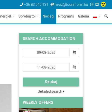
+36 83 540 131
heviz@tourinform.hu
nergie!
Spróbuj to!
Noclegi
Programs
Galeria
SEARCH ACCOMMODATION
Szukaj
Detailed search
WEEKLY OFFERS