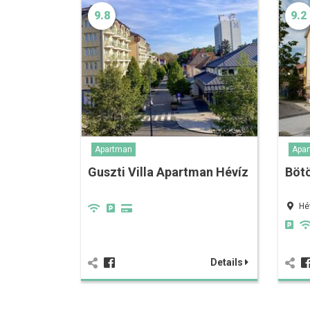
9.8
9.2
Apartman
Apa
Guszti Villa Apartman Hévíz
Bötö
Hé
Details