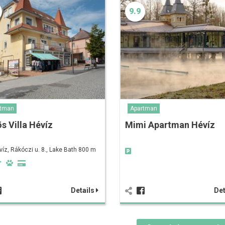
9.9
rtman
Apartman
s Villa Hévíz
Mimi Apartman Hévíz
víz, Rákóczi u. 8., Lake Bath 800 m
Details
Det