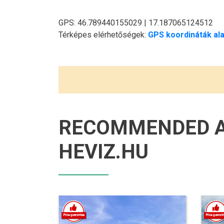
GPS: 46.789440155029 | 17.187065124512
Térképes elérhetőségek:
GPS koordináták ala
RECOMMENDED 
HEVIZ.HU