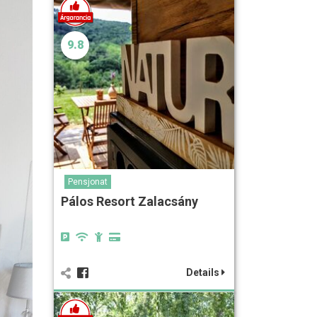
9.8
Pensjonat
Pálos Resort Zalacsány
Details