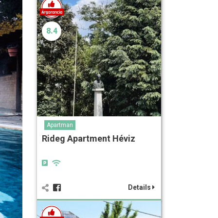
8.4
Apartman
Rideg Apartment Héviz
Details