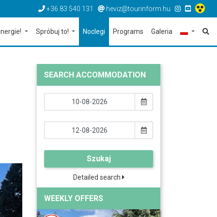
+36 83 540 131
heviz@tourinform.hu
nergie!
Spróbuj to!
Noclegi
Programs
Galeria
SEARCH ACCOMMODATION
Szukaj
Detailed search
WEEKLY OFFERS