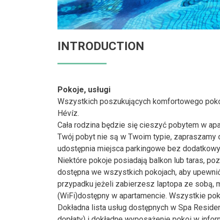
INTRODUCTION
Pokoje, usługi
Wszystkich poszukujących komfortowego poko
Hévíz.
Cała rodzina będzie się cieszyć pobytem w apart
Twój pobyt nie są w Twoim typie, zapraszamy d
udostępnia miejsca parkingowe bez dodatkowy
Niektóre pokoje posiadają balkon lub taras, po
dostępna we wszystkich pokojach, aby upewnić s
przypadku jeżeli zabierzesz laptopa ze sobą,
(WiFi)dostępny w apartamencie. Wszystkie poko
Dokładna lista usług dostępnych w Spa Reside
dopłaty) i dokładne wyposażenie pokoi w infor