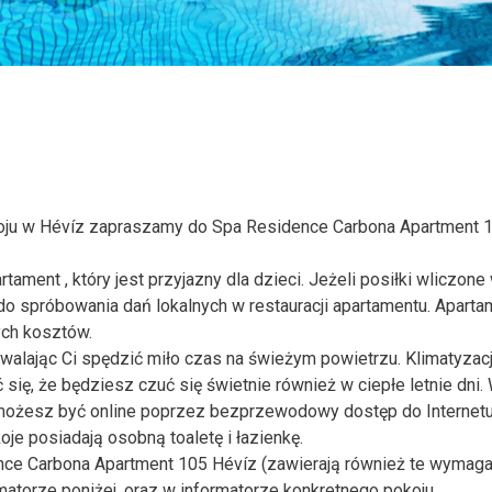
ju w Hévíz zapraszamy do Spa Residence Carbona Apartment 
ament , który jest przyjazny dla dzieci. Jeżeli posiłki wliczone
o spróbowania dań lokalnych w restauracji apartamentu. Aparta
ch kosztów.
zwalając Ci spędzić miło czas na świeżym powietrzu. Klimatyzacj
ię, że będziesz czuć się świetnie również w ciepłe letnie dni.
 możesz być online poprzez bezprzewodowy dostęp do Internet
je posiadają osobną toaletę i łazienkę.
nce Carbona Apartment 105 Hévíz (zawierają również te wymag
matorze poniżej, oraz w informatorze konkretnego pokoju.