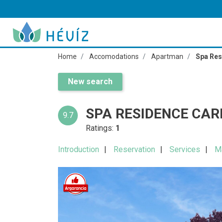
Home
Accomodations
Apartman
Spa Res
New search
SPA RESIDENCE CA
9.7
Ratings:
1
Introduction
Reservation
Services
M