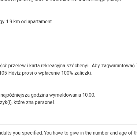
gy 1.9 km od apartament.
ści: przelew i karta rekreacyjna széchenyi . Aby zagwarantować
05 Hévíz prosi o wpłacenie 100% zaliczki.
 najpóźniejsza godzina wymeldowania 10:00.
zyk(i), które zna personel.
dults you specified. You have to give in the number and age of t