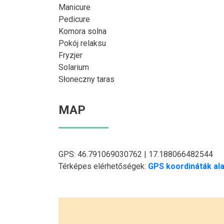
Manicure
Pedicure
Komora solna
Pokój relaksu
Fryzjer
Solarium
Słoneczny taras
MAP
GPS: 46.791069030762 | 17.188066482544
Térképes elérhetőségek:
GPS koordináták ala