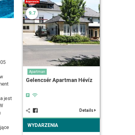
9.7
105
Apartman
 w
Gelencsér Apartman Hévíz
ment
a jest
 W
Details
u
WYDARZENIA
ające