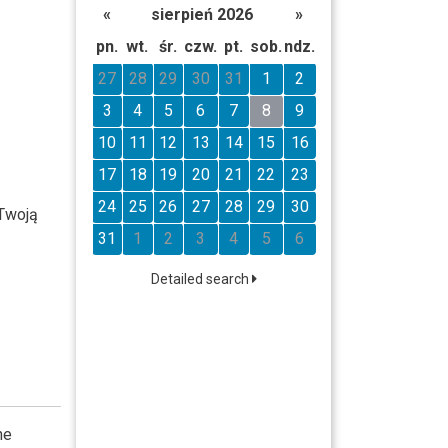
«
sierpień 2026
»
pn.
wt.
śr.
czw.
pt.
sob.
ndz.
27
28
29
30
31
1
2
3
4
5
6
7
8
9
10
11
12
13
14
15
16
17
18
19
20
21
22
23
24
25
26
27
28
29
30
 Twoją
31
1
2
3
4
5
6
Detailed search
he