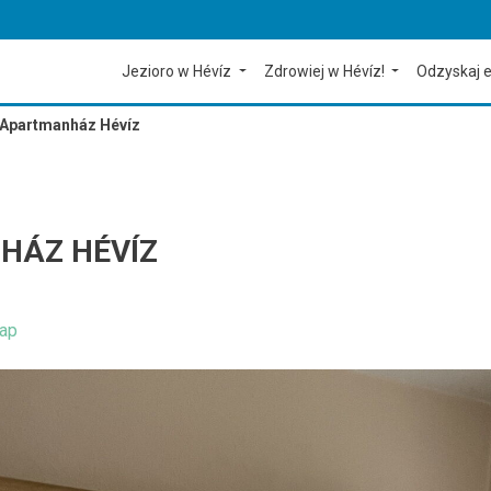
Jezioro w Hévíz
Zdrowiej w Hévíz!
Odzyskaj e
 Apartmanház Hévíz
HÁZ HÉVÍZ
ap