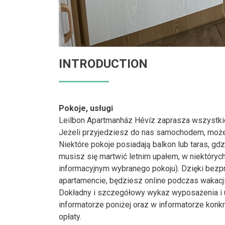
INTRODUCTION
Pokoje, usługi
Leilbon Apartmanház Hévíz zaprasza wszystkic
Jeżeli przyjedziesz do nas samochodem, może
Niektóre pokoje posiadają balkon lub taras, g
musisz się martwić letnim upałem, w niektórych
informacyjnym wybranego pokoju). Dzięki bez
apartamencie, będziesz online podczas wakacji
Dokładny i szczegółowy wykaz wyposażenia i 
informatorze poniżej oraz w informatorze konk
opłaty.