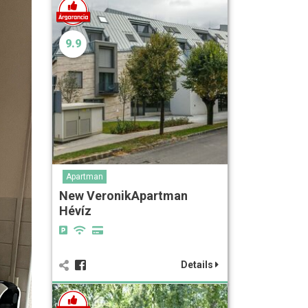
9.9
Apartman
New VeronikApartman
Hévíz
Details