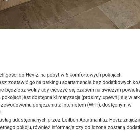
h gości do Hévíz, na pobyt w 5 komfortowych pokojach.
sz zostawić go na parkingu apartamencie bez dodatkowych ko
dzie będziesz wolny aby cieszyć się czasem na świeżym powietr
 pokojach jest dostępna klimatyzacja (prosimy, upewnij się w ar
przewodowemu połączeniu z Internetem (WiFi), dostępnym w
.
usług udostępnianych przez Leilbon Apartmanház Hévíz znajdz
retnego pokoju, również informacje czy doliczone zostaną doda