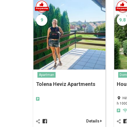
9
9.8
Apartman
Dom
Tolena Heviz Apartments
Hou
Hé
h 100
Details