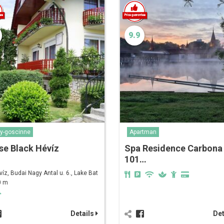
9.9
y-goscinne
Apartman
se Black Hévíz
Spa Residence Carbona‎‏‏‎
101…
víz, Budai Nagy Antal u. 6., Lake Bat
0 m
Details
Det