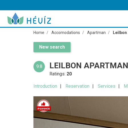
Home
Accomodations
Apartman
Leilbon
New search
LEILBON APARTMAN
9.8
Ratings:
20
Introduction
Reservation
Services
M