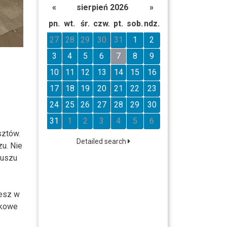
«
sierpień 2026
»
pn.
wt.
śr.
czw.
pt.
sob.
ndz.
27
28
29
30
31
1
2
3
4
5
6
7
8
9
10
11
12
13
14
15
16
17
18
19
20
21
22
23
24
25
26
27
28
29
30
31
1
2
3
4
5
6
sztów.
Detailed search
zu. Nie
kuszu
iesz w
tkowe