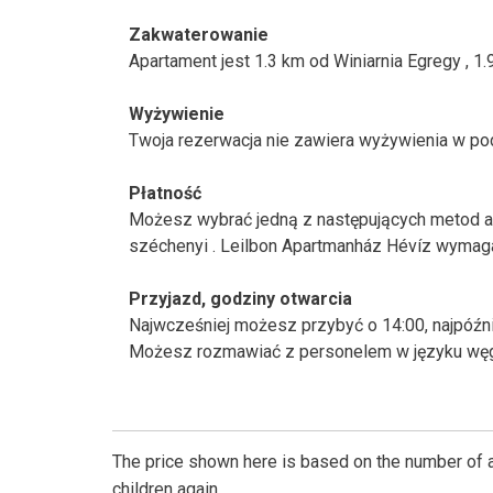
Zakwaterowanie
Apartament jest 1.3 km od Winiarnia Egregy , 1
Wyżywienie
Twoja rezerwacja nie zawiera wyżywienia w pod
Płatność
Możesz wybrać jedną z następujących metod aby 
széchenyi . Leilbon Apartmanház Hévíz wymaga
Przyjazd, godziny otwarcia
Najwcześniej możesz przybyć o 14:00, najpóźni
Możesz rozmawiać z personelem w języku węgier
The price shown here is based on the number of a
children again.