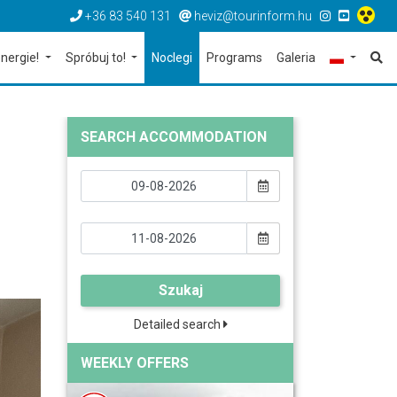
+36 83 540 131
heviz@tourinform.hu
nergie!
Spróbuj to!
Noclegi
Programs
Galeria
SEARCH ACCOMMODATION
Szukaj
Detailed search
WEEKLY OFFERS