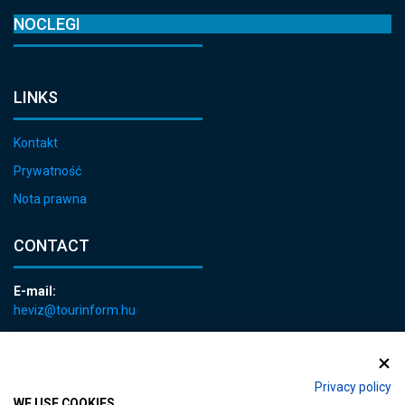
NOCLEGI
LINKS
Kontakt
Prywatność
Nota prawna
CONTACT
E-mail:
heviz@tourinform.hu
Phone:
+36 83 540 131
Privacy policy
WE USE COOKIES