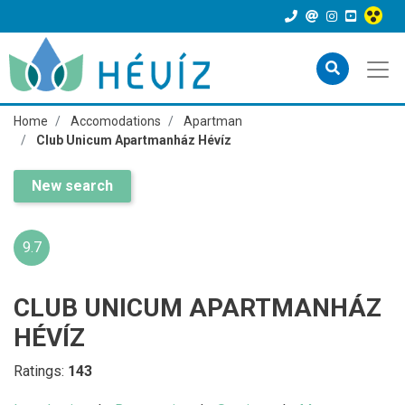
Home
Accomodations
Apartman
Club Unicum Apartmanház Hévíz
New search
9.7
CLUB UNICUM APARTMANHÁZ
HÉVÍZ
Ratings:
143