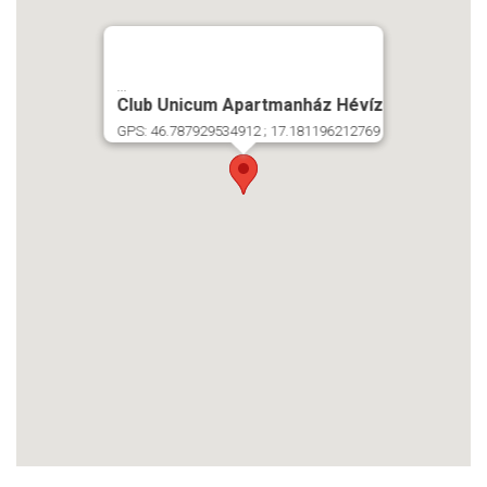
...
Club Unicum Apartmanház Hévíz
GPS: 46.787929534912 ; 17.181196212769