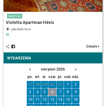
Apartman
Violetta Apartman Hévíz
Lake Bath 50 m
Details
WYDARZENIA
«
sierpień 2026
»
pn.
wt.
śr.
czw.
pt.
sob.
ndz.
27
28
29
30
31
1
2
3
4
5
6
7
8
9
10
11
12
13
14
15
16