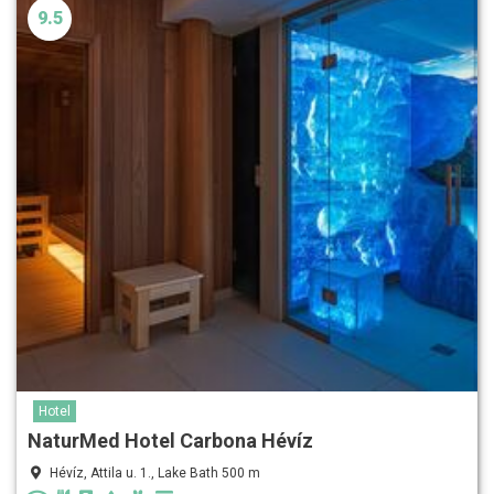
9.5
Hotel
NaturMed Hotel Carbona Hévíz
Hévíz, Attila u. 1., Lake Bath 500 m