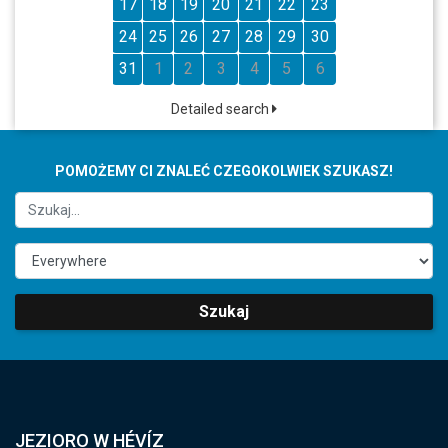
17
18
19
20
21
22
23
24
25
26
27
28
29
30
31
1
2
3
4
5
6
Detailed search
POMOŻEMY CI ZNALEĆ CZEGOKOLWIEK SZUKASZ!
Szukaj
JEZIORO W HÉVÍZ