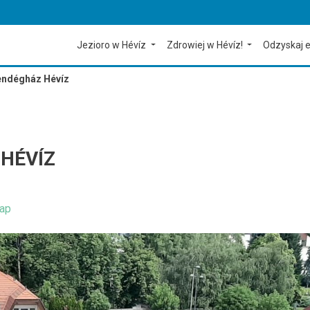
Jezioro w Hévíz
Zdrowiej w Hévíz!
Odzyskaj e
Vendégház Hévíz
HÉVÍZ
ap