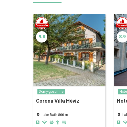
9.8
8.9
Domy-goscinne
Hote
Corona Villa Hévíz
Hote
Lake Bath 800 m
La