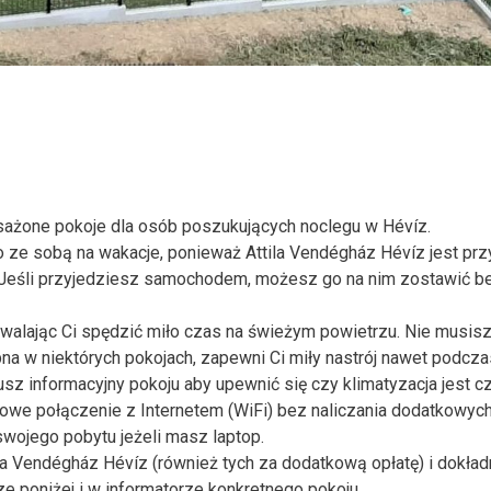
sażone pokoje dla osób poszukujących noclegu w Hévíz.
ze sobą na wakacje, ponieważ Attila Vendégház Hévíz jest prz
. Jeśli przyjedziesz samochodem, możesz go na nim zostawić b
zwalając Ci spędzić miło czas na świeżym powietrzu. Nie musisz
ępna w niektórych pokojach, zapewni Ci miły nastrój nawet podcza
usz informacyjny pokoju aby upewnić się czy klimatyzacja jest c
we połączenie z Internetem (WiFi) bez naliczania dodatkowych 
wojego pobytu jeżeli masz laptop.
a Vendégház Hévíz (również tych za dodatkową opłatę) i dokła
 poniżej i w informatorze konkretnego pokoju.