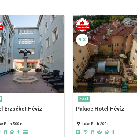
9.3
l
Hotel
l Erzsébet Hévíz
Palace Hotel Hévíz
ke Bath 500 m
Lake Bath 200 m