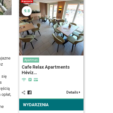
9.8
yjazne
Apartman
ez
Cafe Relax Apartments
Hévíz…
 się
s
zęścią
Details
opłat,
WYDARZENIA
dne