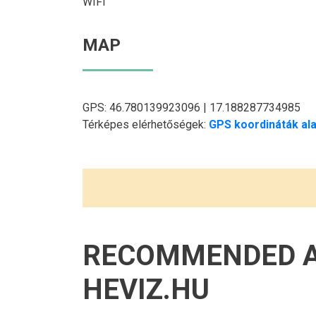
WIFI
MAP
GPS: 46.780139923096 | 17.188287734985
Térképes elérhetőségek:
GPS koordináták ala
RECOMMENDED 
HEVIZ.HU