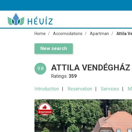
Home
Accomodations
Apartman
Attila 
New search
ATTILA VENDÉGHÁZ 
9.8
Ratings:
359
Introduction
Reservation
Services
M