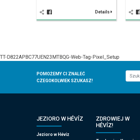
Details
TT-D822APBC77UEN23MTBQG-Web-Tag-Pixel_Setup
POMOŻEMY CI ZNALEĆ
CZEGOKOLWIEK SZUKASZ!
JEZIORO W HÉVÍZ
ZDROWIEJ W
HÉVÍZ!
Jezioro w Hévíz