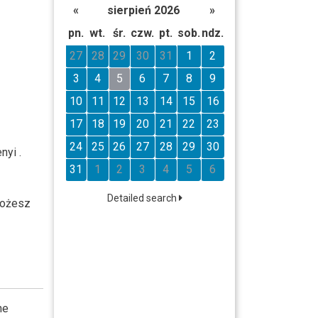
«
sierpień 2026
»
pn.
wt.
śr.
czw.
pt.
sob.
ndz.
27
28
29
30
31
1
2
3
4
5
6
7
8
9
10
11
12
13
14
15
16
17
18
19
20
21
22
23
24
25
26
27
28
29
30
nyi .
31
1
2
3
4
5
6
Detailed search
możesz
he