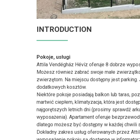
INTRODUCTION
Pokoje, usługi
Attila Vendégház Hévíz oferuje 8 dobrze wypo
Możesz również zabrać swoje małe zwierzątko 
zwierzętom. Na miejscu dostępny jest parking
dodatkowych kosztów.
Niektóre pokoje posiadają balkon lub taras, po
martwić ciepłem, klimatyzacja, która jest dost
najgorętszych letnich dni (prosimy sprawdź ark
wyposażenia). Apartament oferuje bezprzewodo
dlatego możesz być dostępny w każdej chwili s
Dokładny zakres usług oferowanych przez Attil
wyposażenie pokoju są dostępne w informatorze