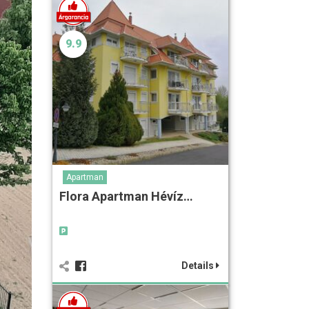
9.9
Apartman
Flora Apartman Hévíz…
Details