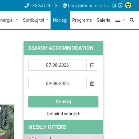
+36 83 540 131
heviz@tourinform.hu
nergie!
Spróbuj to!
Noclegi
Programs
Galeria
SEARCH ACCOMMODATION
Szukaj
Detailed search
WEEKLY OFFERS