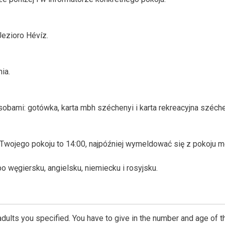
Jezioro Hévíz.
ia.
bami: gotówka, karta mbh széchenyi i karta rekreacyjna széche
Twojego pokoju to 14:00, najpóźniej wymeldować się z pokoju 
węgiersku, angielsku, niemiecku i rosyjsku.
dults you specified. You have to give in the number and age of t