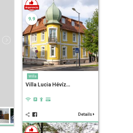
9.9
Willa
Villa Lucia Hévíz…
Details