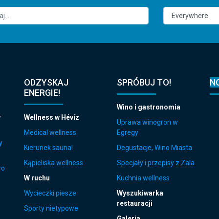
ODZYSKAJ
SPRÓBUJ TO!
N
ENERGIE!
Wino i gastronomia
w
Wellness w Hévíz
Uprawa winogron w
Medical wellness
Egregy
y
Kierunek sauna!
Degustacje, Wino Miasta
Kąpieliska wellness
Specjały i przepisy z Zala
ro
W ruchu
Kuchnia wellness
Wycieczki piesze
Wyszukiwarka
restauracji
Sporty nietypowe
Galeria