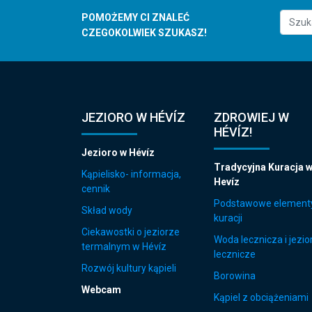
POMOŻEMY CI ZNALEĆ
CZEGOKOLWIEK SZUKASZ!
JEZIORO W HÉVÍZ
ZDROWIEJ W
HÉVÍZ!
Jezioro w Hévíz
Tradycyjna Kuracja 
Kąpielisko- informacja,
Hevíz
cennik
Podstawowe element
Skład wody
kuracji
Ciekawostki o jeziorze
Woda lecznicza i jezio
termalnym w Hévíz
lecznicze
Rozwój kultury kąpieli
Borowina
Webcam
Kąpiel z obciążeniami