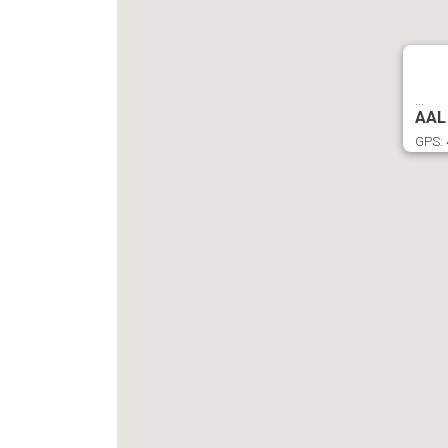
...
AAL
GPS: 