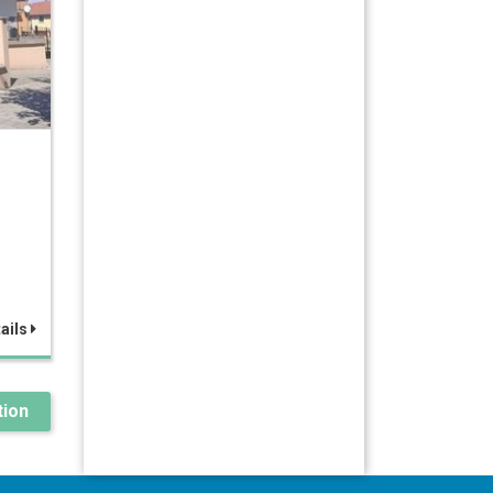
ails
ion