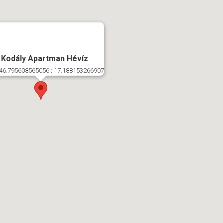
 Kodály Apartman Hévíz
46.795608565056 ; 17.188153266907