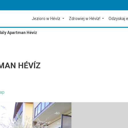
Jezioro w Hévíz
Zdrowiej w Hévíz!
Odzyskaj e
ály Apartman Hévíz
MAN HÉVÍZ
ap