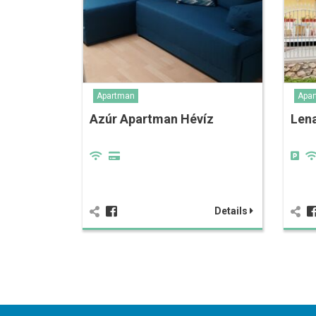
Apartman
Apa
Azúr Apartman Hévíz
Len
Details