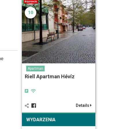
10
he
Apartman
Riell Apartman Hévíz
Details
WYDARZENIA