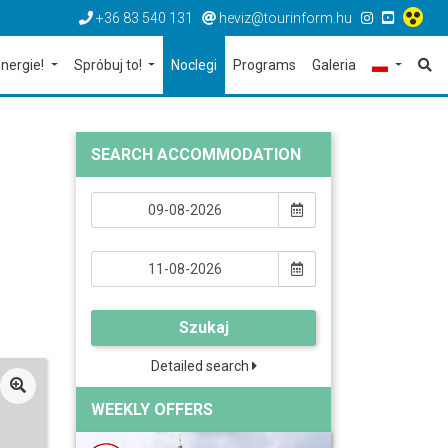
+36 83 540 131
heviz@tourinform.hu
nergie!
Spróbuj to!
Noclegi
Programs
Galeria
SEARCH ACCOMMODATION
Szukaj
Detailed search
WEEKLY OFFERS