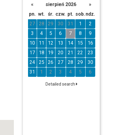
«
sierpień 2026
»
pn.
wt.
śr.
czw.
pt.
sob.
ndz.
27
28
29
30
31
1
2
3
4
5
6
7
8
9
10
11
12
13
14
15
16
17
18
19
20
21
22
23
24
25
26
27
28
29
30
31
1
2
3
4
5
6
Detailed search