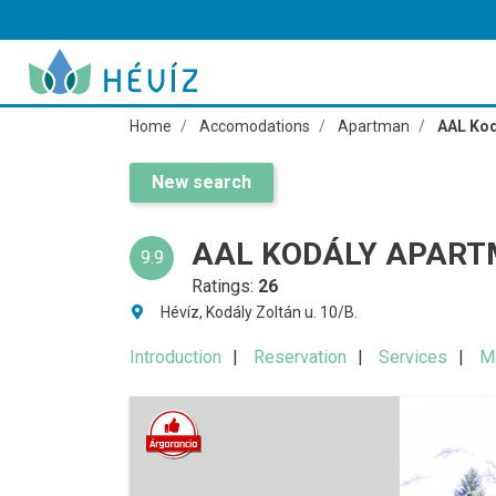
Home
Accomodations
Apartman
AAL Kod
New search
AAL KODÁLY APART
9.9
Ratings:
26
Hévíz, Kodály Zoltán u. 10/B.
Introduction
Reservation
Services
M