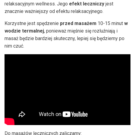
relaksacyjnym wellness. Jego
efekt leczniczy
jest
znacznie ważniejszy od efektu relaksacyjnego.
Korzystne jest spędzenie
przed masażem
10-15 minut
w
wodzie termalnej
, ponieważ mięśnie się rozluźniają i
masaż będzie bardziej skuteczny, lepiej się będziemy po
nim czuć.
Do masażów leczniczych zaliczamy: