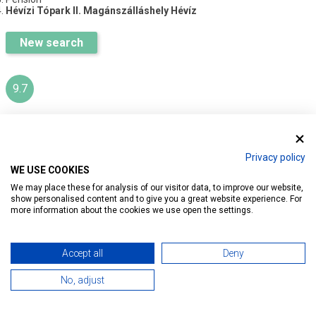
Hévízi Tópark II. Magánszálláshely Hévíz
New search
9.7
HÉVÍZI TÓPARK II.
MAGÁNSZÁLLÁSHELY HÉVÍZ
Privacy policy
WE USE COOKIES
We may place these for analysis of our visitor data, to improve our website,
Ratings:
79
show personalised content and to give you a great website experience. For
more information about the cookies we use open the settings.
Introduction
Reservation
Services
Map
Accept all
Deny
No, adjust