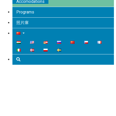
Accomodations
Programs
照片庫