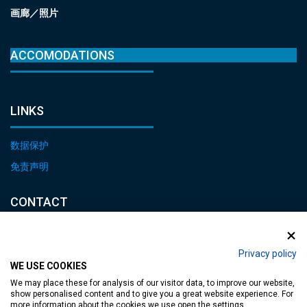
画廊／照片
ACCOMODATIONS
LINKS
数据保护
免责声明
CONTACT
E-mail:
heviz@tourinform.hu
Privacy policy
WE USE COOKIES
Phone:
We may place these for analysis of our visitor data, to improve our website,
+36 83 540 131
show personalised content and to give you a great website experience. For
more information about the cookies we use open the settings.