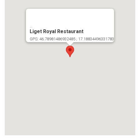
...
Liget Royal Restaurant
GPS: 46.78981486932485 ; 17.18834496331783