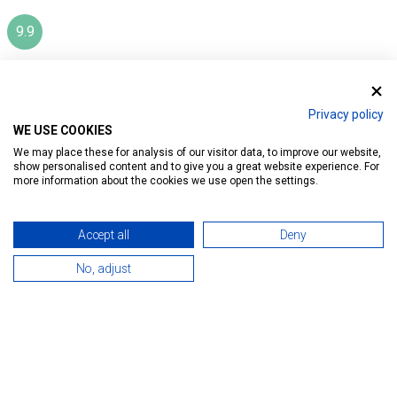
9.9
CENTRUM APARTMAN HÉVÍZ
Privacy policy
WE USE COOKIES
Ratings:
13
We may place these for analysis of our visitor data, to improve our website,
show personalised content and to give you a great website experience. For
Introduction
Reservation
Services
Map
more information about the cookies we use open the settings.
Accept all
Deny
No, adjust