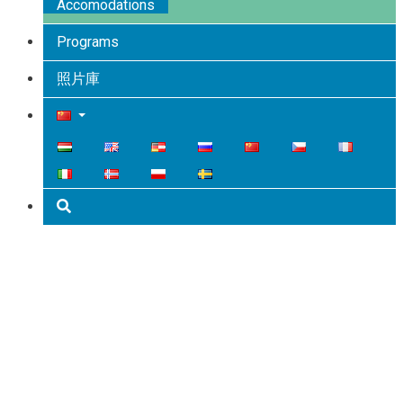
Accomodations
Programs
照片庫