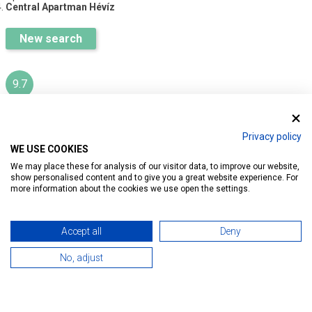
Central Apartman Hévíz
New search
9.7
CENTRAL APARTMAN HÉVÍZ
Privacy policy
WE USE COOKIES
Ratings:
36
We may place these for analysis of our visitor data, to improve our website,
show personalised content and to give you a great website experience. For
more information about the cookies we use open the settings.
Introduction
Reservation
Services
Map
Accept all
Deny
No, adjust