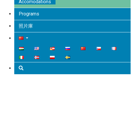
Accomodations
Programs
照片庫