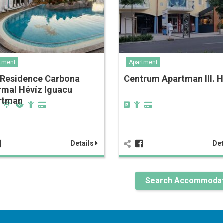
tment
Apartment
 Residence Carbona
Centrum Apartman III. H
rmal Hévíz Iguacu
rtman
Details
Det
Search Accommodat