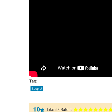
Tag:
Scopra!
10
Like it? Rate it: