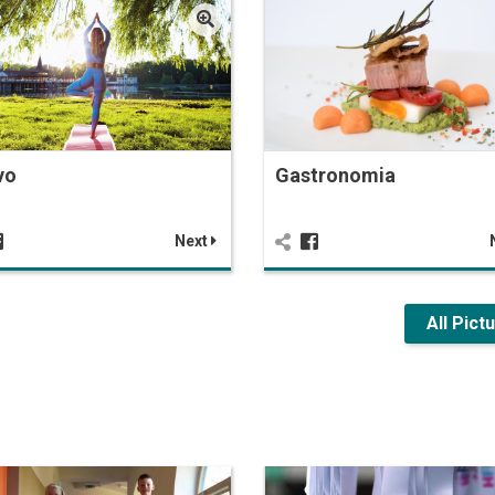
vo
Gastronomia
Next
All Pict