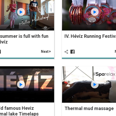
summer is full with fun
IV. Hévíz Running Festiv
évíz
Next
ld famous Heviz
Thermal mud massage
mal lake Timelaps