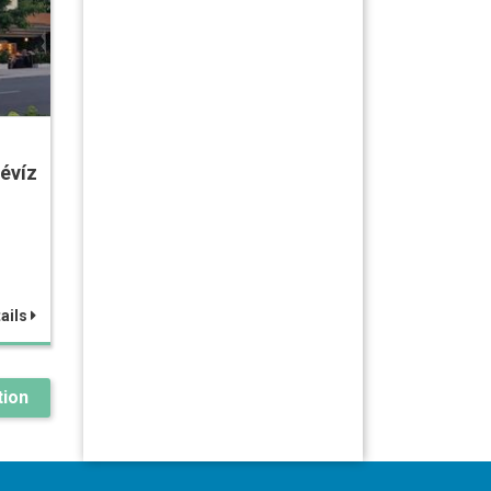
évíz
ails
ion