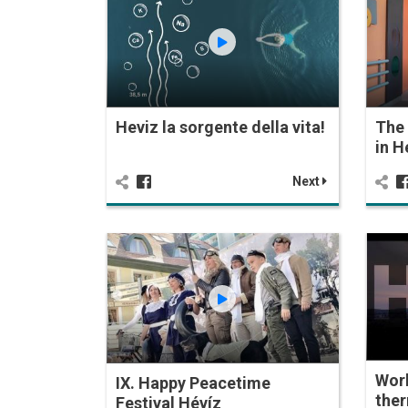
Heviz la sorgente della vita!
The 
in H
Next
Wor
IX. Happy Peacetime
ther
Festival Hévíz