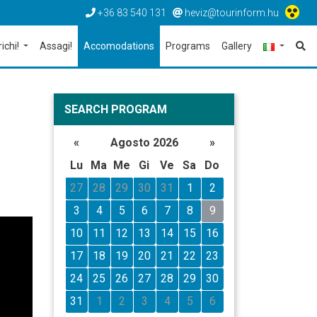
+36 83 540 131
heviz@tourinform.hu
richi!
Assagi!
Accomodations
Programs
Gallery
SEARCH PROGRAM
«
Agosto 2026
»
Lu
Ma
Me
Gi
Ve
Sa
Do
27
28
29
30
31
1
2
3
4
5
6
7
8
9
10
11
12
13
14
15
16
17
18
19
20
21
22
23
24
25
26
27
28
29
30
31
1
2
3
4
5
6