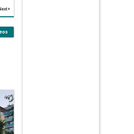
Next
deos