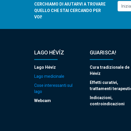
CERCHIAMO DI AIUTARVI A TROVARE
QUELLO CHE STAI CERCANDO PER
VOI!
LAGO HÉVÍZ
GUARISCA!
Lago Hévíz
Cura tradizionale de
Hévíz
Lago medicinale
Effetti curativi,
Cose interessanti sul
trattamenti terapeuti
lago
Indicazioni,
Webcam
controindicazioni