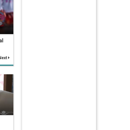
al
Next