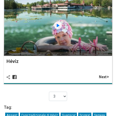
Hévíz
Next
Tag:
Assagi!
Cure tradizionale di Hévíz
Guarisca!
Scopra!
Segway