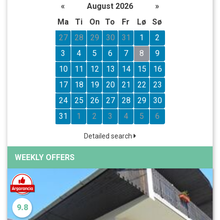
«
August 2026
»
Ma
Ti
On
To
Fr
Lø
Sø
27
28
29
30
31
1
2
3
4
5
6
7
8
9
10
11
12
13
14
15
16
17
18
19
20
21
22
23
24
25
26
27
28
29
30
31
1
2
3
4
5
6
Detailed search
WEEKLY OFFERS
9.8