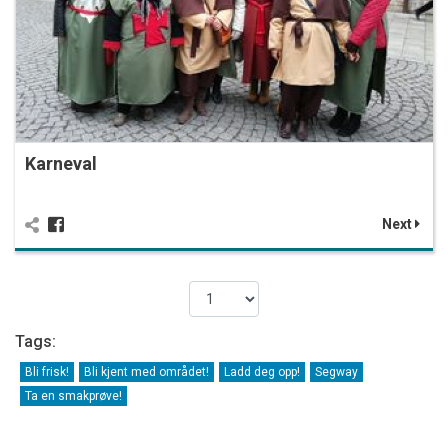
Karneval
Next
Tags:
Bli frisk!
Bli kjent med området!
Ladd deg opp!
Segway
Ta en smakprøve!