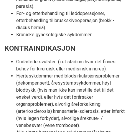
paresis).
For- og etterbehandling til leddoperasjoner,
etterbehandling til bruskskiveoperasjon (brokk -
discus hernia).
Kroniske gynekologiske sykdommer.
KONTRAINDIKASJON
Ondartede svulster (i et stadium hvor det finnes
behov for kirurgisk eller medisinsk inngrep).
Hjertesykdommer med blodsirkulasjonsproblemer
(dekompensert), åresystemssykdommer, høyt
blodtrykk, (hvis man ikke kan innstille det til det
ønsket verdi, eller hvis det forårsaker
organsproblemer), alvorlig åreforkalkning
(arteriosclerosis) kransarterie-sclerosis, etter infarkt
(hvis legen forbyder), alvorlige åreknute- /
venebesvær (vene tromboser).