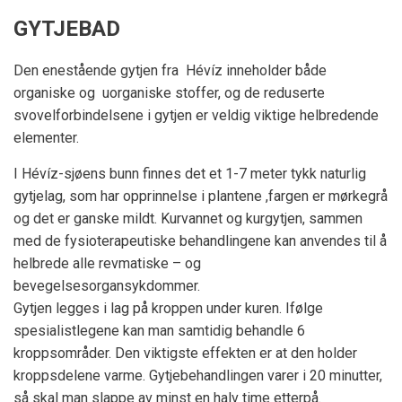
GYTJEBAD
Den enestående gytjen fra Hévíz inneholder både
organiske og uorganiske stoffer, og de reduserte
svovelforbindelsene i gytjen er veldig viktige helbredende
elementer.
I Hévíz-sjøens bunn finnes det et 1-7 meter tykk naturlig
gytjelag, som har opprinnelse i plantene ,fargen er mørkegrå
og det er ganske mildt. Kurvannet og kurgytjen, sammen
med de fysioterapeutiske behandlingene kan anvendes til å
helbrede alle revmatiske – og
bevegelsesorgansykdommer.
Gytjen legges i lag på kroppen under kuren. Ifølge
spesialistlegene kan man samtidig behandle 6
kroppsområder. Den viktigste effekten er at den holder
kroppsdelene varme. Gytjebehandlingen varer i 20 minutter,
så skal man slappe av minst en halv time etterpå.