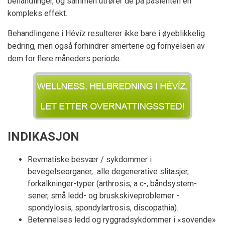
behandlinger, og sammen utfører de på pasienten en
kompleks effekt.
Behandlingene i Hévíz resulterer ikke bare i øyeblikkelig
bedring, men også forhindrer smertene og fornyelsen av
dem for flere måneders periode.
INDIKASJON
Revmatiske besvær / sykdommer i
bevegelseorganer, alle degenerative slitasjer,
forkalkninger-typer (arthrosis, a c-, båndsystem-
sener, små ledd- og bruskskiveproblemer -
spondylosis, spondylartrosis, discopathia).
Betennelses ledd og ryggradsykdommer i «sovende»