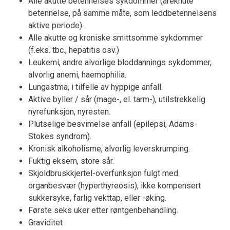
Alle akutte betennelses sykdommer (åreknute
betennelse, på samme måte, som leddbetennelsens
aktive periode).
Alle akutte og kroniske smittsomme sykdommer
(f.eks. tbc., hepatitis osv.)
Leukemi, andre alvorlige bloddannings sykdommer,
alvorlig anemi, haemophilia.
Lungastma, i tilfelle av hyppige anfall.
Aktive byller / sår (mage-, el. tarm-), utilstrekkelig
nyrefunksjon, nyresten.
Plutselige besvimelse anfall (epilepsi, Adams-
Stokes syndrom).
Kronisk alkoholisme, alvorlig leverskrumping.
Fuktig eksem, store sår.
Skjoldbruskkjertel-overfunksjon fulgt med
organbesvær (hyperthyreosis), ikke kompensert
sukkersyke, farlig vekttap, eller -øking.
Første seks uker etter røntgenbehandling.
Graviditet