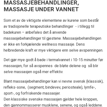
MASSASJEBEHANDLINGER,
MASSASJE UNDER VANNET
Som et av de viktigste elementene av kurene som består
av tradisjonelle terapeutiske behandlinger - i tillegg til
badekuren – anbefales det å anvende
massasjebehandlinger til gjestene. Massasjebehandlingen
er ikke en forkjælende wellness massasje. Dens
helbredende kraft er mye viktigere enn selve avspenningen.
Det gjør mye godt å bade i termalvannet i 10-15 minutter før
massasjen, for så avspennes de bløte delene og så blir
selve massasjen også mer effektiv.
Blant massasjebehandlinger kan vi nevne svensk (klassisk),
refleks-sone, (segment, bindevev, periosteale), lymfe-,
sport-, og forfriskende massasjer.
Den klassiske svenske massasjen gjelder hele kroppen,
den gjennommasserer musklene, senene, og også leddene.