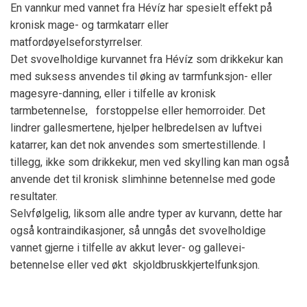
En vannkur med vannet fra Hévíz har spesielt effekt på
kronisk mage- og tarmkatarr eller
matfordøyelseforstyrrelser.
Det svovelholdige kurvannet fra Hévíz som drikkekur kan
med suksess anvendes til øking av tarmfunksjon- eller
magesyre-danning, eller i tilfelle av kronisk
tarmbetennelse, forstoppelse eller hemorroider. Det
lindrer gallesmertene, hjelper helbredelsen av luftvei
katarrer, kan det nok anvendes som smertestillende. I
tillegg, ikke som drikkekur, men ved skylling kan man også
anvende det til kronisk slimhinne betennelse med gode
resultater.
Selvfølgelig, liksom alle andre typer av kurvann, dette har
også kontraindikasjoner, så unngås det svovelholdige
vannet gjerne i tilfelle av akkut lever- og gallevei-
betennelse eller ved økt skjoldbruskkjertelfunksjon.