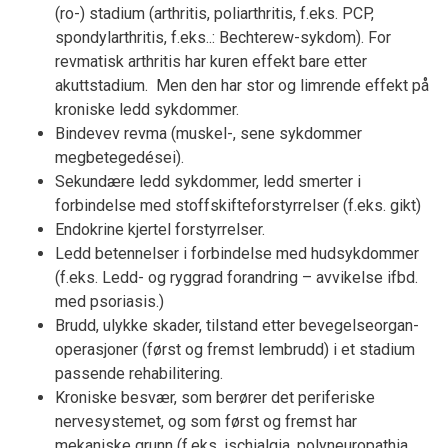
(ro-) stadium (arthritis, poliarthritis, f.eks. PCP,
spondylarthritis, f.eks..: Bechterew-sykdom). For
revmatisk arthritis har kuren effekt bare etter
akuttstadium. Men den har stor og limrende effekt på
kroniske ledd sykdommer.
Bindevev revma (muskel-, sene sykdommer
megbetegedései).
Sekundære ledd sykdommer, ledd smerter i
forbindelse med stoffskifteforstyrrelser (f.eks. gikt)
Endokrine kjertel forstyrrelser.
Ledd betennelser i forbindelse med hudsykdommer
(f.eks. Ledd- og ryggrad forandring – avvikelse ifbd.
med psoriasis.)
Brudd, ulykke skader, tilstand etter bevegelseorgan-
operasjoner (først og fremst lembrudd) i et stadium
passende rehabilitering.
Kroniske besvær, som berører det periferiske
nervesystemet, og som først og fremst har
mekaniske grunn (f.eks. ischialgia, polyneuropathia,