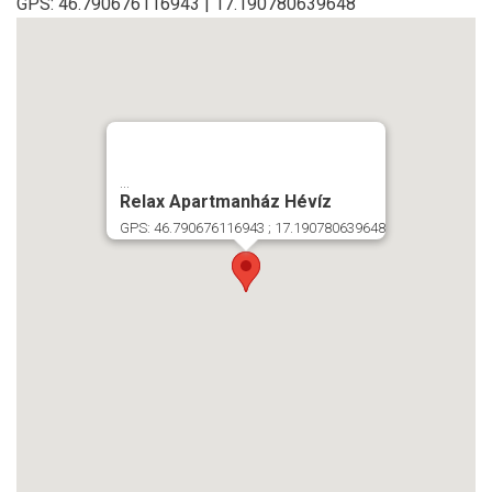
GPS: 46.790676116943 | 17.190780639648
...
Relax Apartmanház Hévíz
GPS: 46.790676116943 ; 17.190780639648