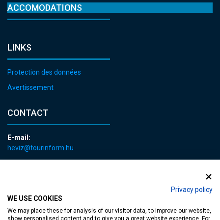
ACCOMODATIONS
LINKS
Protection des données
Avertissement
CONTACT
E-mail:
heviz@tourinform.hu
Phone:
+36 83 540 131
Privacy policy
WE USE COOKIES
We may place these for analysis of our visitor data, to improve our website,
show personalised content and to give you a great website experience. For