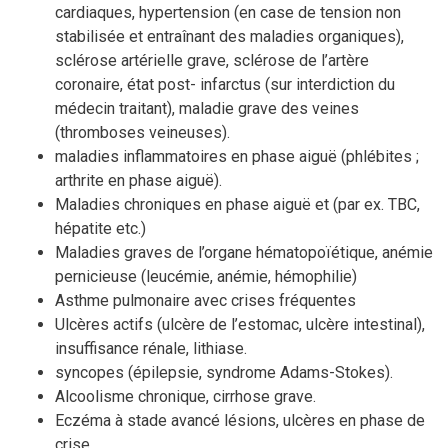
cardiaques, hypertension (en case de tension non
stabilisée et entraînant des maladies organiques),
sclérose artérielle grave, sclérose de l’artère
coronaire, état post- infarctus (sur interdiction du
médecin traitant), maladie grave des veines
(thromboses veineuses).
maladies inflammatoires en phase aiguë (phlébites ;
arthrite en phase aiguë).
Maladies chroniques en phase aiguë et (par ex. TBC,
hépatite etc.)
Maladies graves de l’organe hématopoïétique, anémie
pernicieuse (leucémie, anémie, hémophilie)
Asthme pulmonaire avec crises fréquentes
Ulcères actifs (ulcère de l’estomac, ulcère intestinal),
insuffisance rénale, lithiase.
syncopes (épilepsie, syndrome Adams-Stokes).
Alcoolisme chronique, cirrhose grave.
Eczéma à stade avancé lésions, ulcères en phase de
crise.