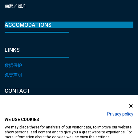
画廊／照片
ACCOMODATIONS
LINKS
数据保护
免责声明
CONTACT
E-mail:
heviz@tourinform.hu
Privacy policy
WE USE COOKIES
Phone:
We may place these for analysis of our visitor data, to improve our website,
+36 83 540 131
show personalised content and to give you a great website experience. For
more information about the cookies we use open the settings.