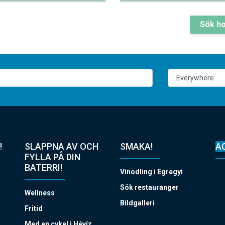
Sök ho
!
SLAPPNA AV OCH
SMAKA!
A
FYLLA PÅ DIN
BATERRI!
Vinodling i Egregyi
Sök restauranger
Wellness
Bildgalleri
Fritid
Med en cykel i Hévíz