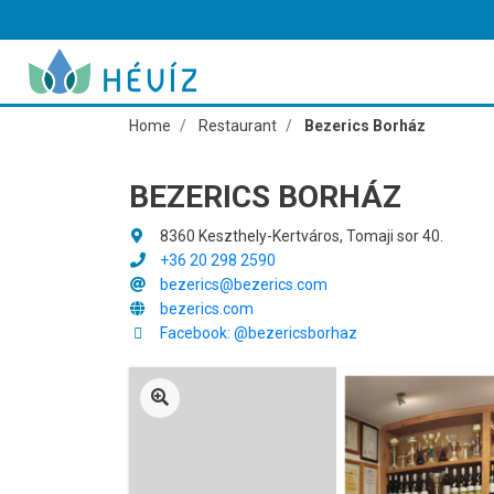
Home
Restaurant
Bezerics Borház
BEZERICS BORHÁZ
8360 Keszthely-Kertváros, Tomaji sor 40.
+36 20 298 2590
bezerics@bezerics.com
bezerics.com
Facebook: @bezericsborhaz