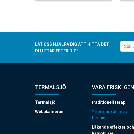
LÅT OSS HJÄLPA DIG ATT HITTA DET
DU LETAR EFTER DIG!
TERMALSJÖ
VARA FRISK IGEN
Termalsjö
traditionell terapi
Webbkameran
Ytterligare delar av
terapin
Läkande effekter och
hälsokurer