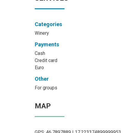
Categories
Winery
Payments
Cash
Credit card
Euro
Other
For groups
MAP
GPS: 46.7897889 | 17.223374899999953