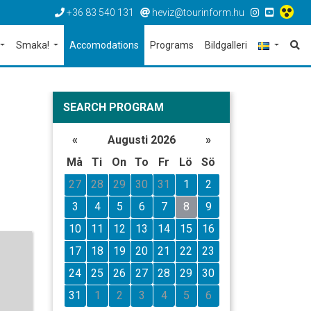
+36 83 540 131
heviz@tourinform.hu
Smaka!
Accomodations
Programs
Bildgalleri
SEARCH PROGRAM
«
Augusti 2026
»
Må
Ti
On
To
Fr
Lö
Sö
27
28
29
30
31
1
2
3
4
5
6
7
8
9
10
11
12
13
14
15
16
17
18
19
20
21
22
23
24
25
26
27
28
29
30
31
1
2
3
4
5
6