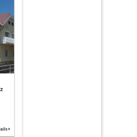
íz
ails