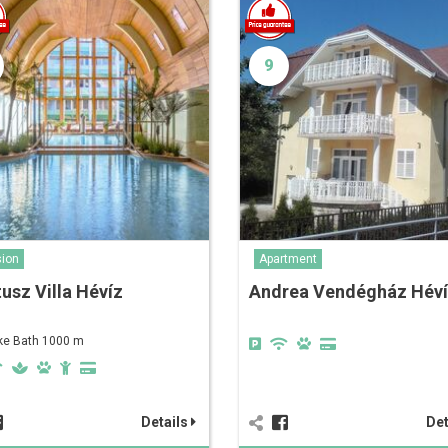
9
ion
Apartment
usz Villa Hévíz
Andrea Vendégház Hév
ke Bath 1000 m
Details
Det