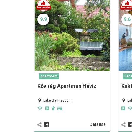
9.9
9.6
Apartment
Pens
Kővirág Apartman Hévíz
Kakt
Lake Bath 2000 m
La
Details