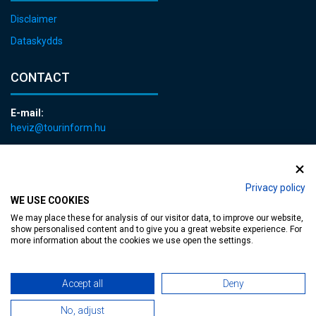
Disclaimer
Dataskydds
CONTACT
E-mail:
heviz@tourinform.hu
Phone:
+36 83 540 131
Privacy policy
WE USE COOKIES
We may place these for analysis of our visitor data, to improve our website,
show personalised content and to give you a great website experience. For
more information about the cookies we use open the settings.
Accessible web page
| Copyright © 2024 Municipality of Hévíz, Designed by
Accept all
Deny
MediaGum
|
Cookie renewals
|
Sitemap
No, adjust