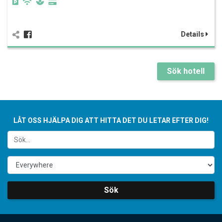
Details
Sök hotell
LÅT OSS HJÄLPA DIG ATT HITTA DET DU LETAR EFTER DIG!
Sök