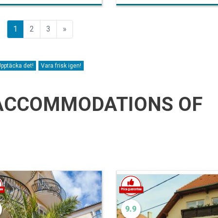
Előző
1
2
3
»
pptäcka det!
Vara frisk igen!
ACCOMMODATIONS OF
9.9