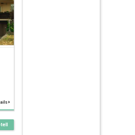
ails
tell