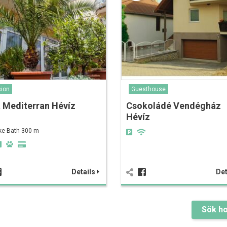
ion
Guesthouse
a Mediterran Hévíz
Csokoládé Vendégház
Hévíz
ke Bath 300 m
Details
Det
Sök ho