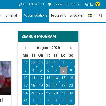
+36 83 540 131
heviz@tourinform.hu
Smaka!
Accomodations
Programs
Bildgalleri
SEARCH PROGRAM
«
Augusti 2026
»
Må
Ti
On
To
Fr
Lö
Sö
27
28
29
30
31
1
2
3
4
5
6
7
8
9
10
11
12
13
14
15
16
17
18
19
20
21
22
23
24
25
26
27
28
29
30
al
31
1
2
3
4
5
6