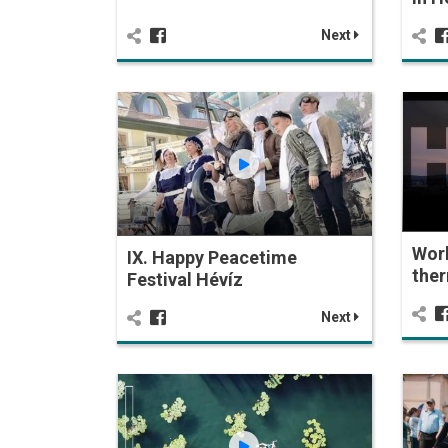
Next
Wor
IX. Happy Peacetime
ther
Festival Hévíz
Next