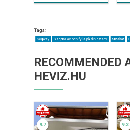
Tags:
Segway
Slappna av och fylla på din baterri!
Smaka!
U
RECOMMENDED 
HEVIZ.HU
9.7
9.3