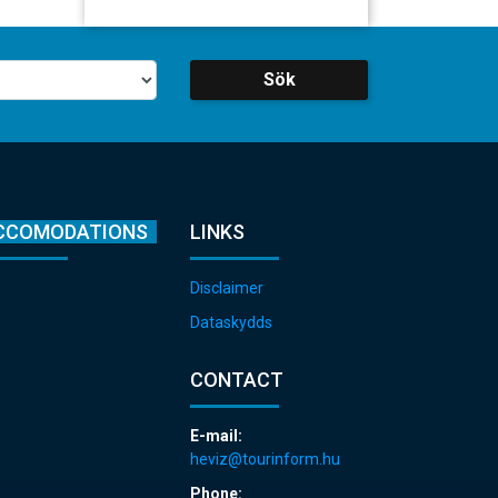
Sök
CCOMODATIONS
LINKS
Disclaimer
Dataskydds
CONTACT
E-mail:
heviz@tourinform.hu
Phone: