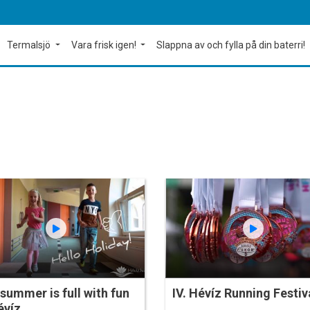
Termalsjö
Vara frisk igen!
Slappna av och fylla på din baterri!
summer is full with fun
IV. Hévíz Running Festiv
évíz