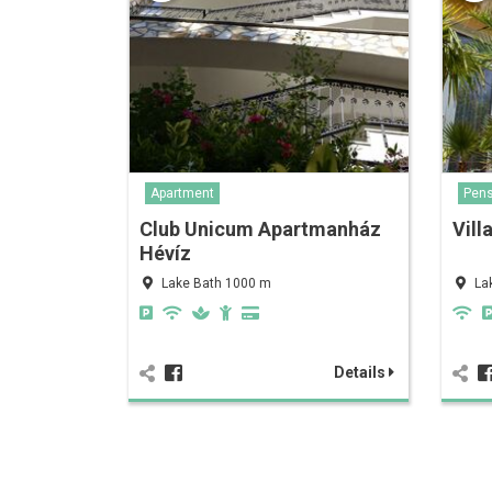
Apartment
Pens
Club Unicum Apartmanház
Vill
Hévíz
Lake Bath 1000 m
La
Details