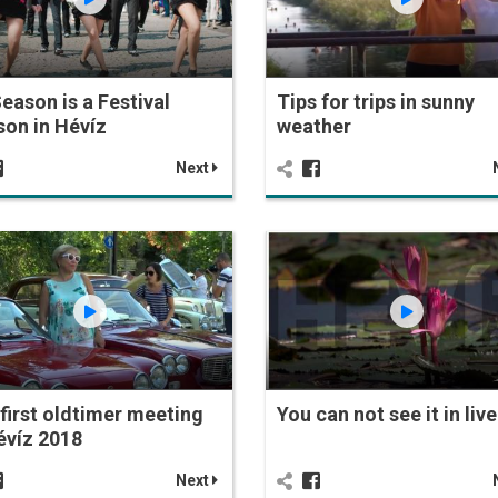
Season is a Festival
Tips for trips in sunny
on in Hévíz
weather
Next
first oldtimer meeting
You can not see it in live
évíz 2018
Next