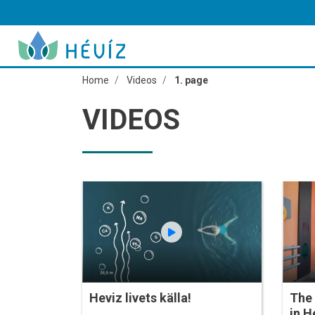
Home
Videos
1. page
VIDEOS
Heviz livets källa!
The 
in H