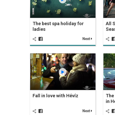
The best spa holiday for
All 
ladies
Seas
Next
Fall in love with Hévíz
The 
in H
Next