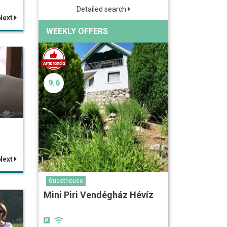
Detailed search
Next
WEEKLY OFFERS
9.6
Next
Guesthouse
Mini Piri Vendégház Hévíz