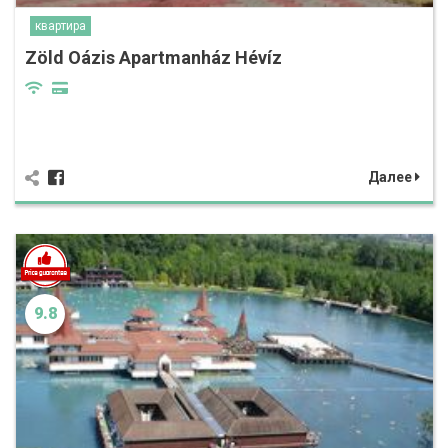
квартира
Zöld Oázis Apartmanház Hévíz
Далее
9.8