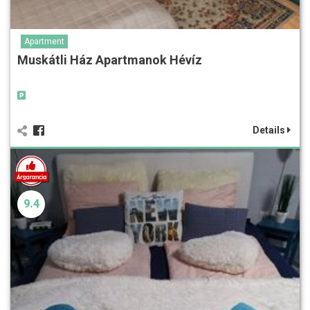
Apartment
Muskátli Ház Apartmanok Hévíz
Details
9.4