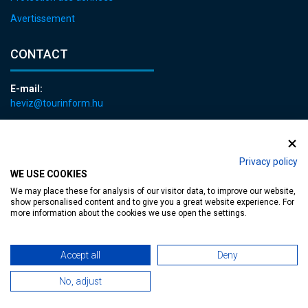
Avertissement
CONTACT
E-mail:
heviz@tourinform.hu
Phone:
+36 83 540 131
Privacy policy
WE USE COOKIES
We may place these for analysis of our visitor data, to improve our website,
show personalised content and to give you a great website experience. For
more information about the cookies we use open the settings.
Accessible web page
| Copyright © 2024 Municipality of Hévíz, Designed by
Accept all
Deny
MediaGum
|
Cookie renewals
|
Sitemap
No, adjust
TT-D822APBC77UEN23MTBQG-Web-Tag-Pixel_Setup