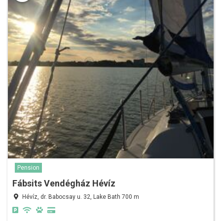
Pension
Fábsits Vendégház Hévíz
Hévíz, dr. Babocsay u. 32, Lake Bath 700 m