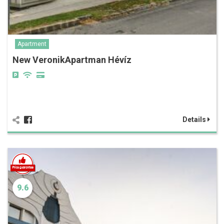
Apartment
New VeronikApartman Hévíz
Details
9.6