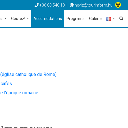
+36 83 540 131
heviz@tourinform.hu
s!
Goutez!
Accomodations
Programs
Galerie
t (église catholique de Rome)
 cafés
de l’époque romaine