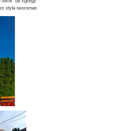
 verte” de Egregy.
 en style neoroman.