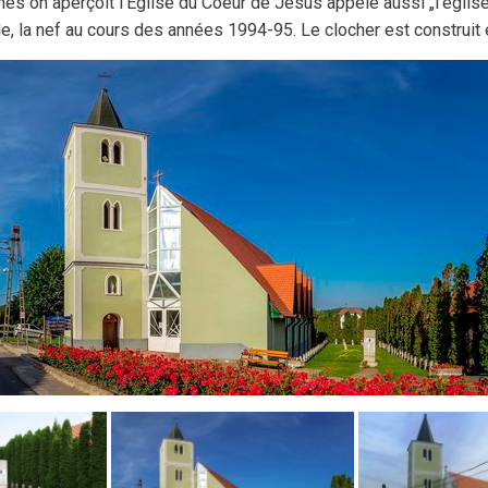
nes on aperçoit l’Église du Coeur de Jésus appelé aussi „l’église
le, la nef au cours des années 1994-95. Le clocher est construit