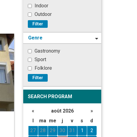
Indoor
Outdoor
Filter
Genre
Gastronomy
Sport
Folklore
Filter
SEARCH PROGRAM
«
août 2026
»
l
ma
me
j
v
s
d
27
28
29
30
31
1
2