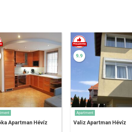
9.9
tment
Apartment
óka Apartman Hévíz
Valiz Apartman Hévíz