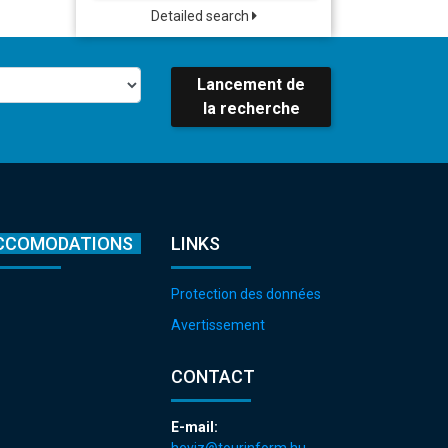
Detailed search
Lancement de
la recherche
CCOMODATIONS
LINKS
Protection des données
Avertissement
CONTACT
E-mail:
heviz@tourinform.hu