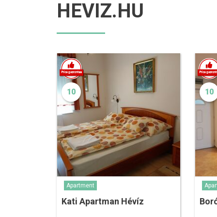
HEVIZ.HU
10
10
Apartment
Apar
Kati Apartman Hévíz
Bor