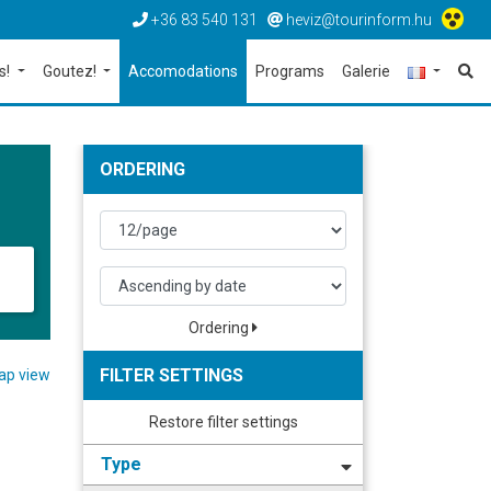
+36 83 540 131
heviz@tourinform.hu
s!
Goutez!
Accomodations
Programs
Galerie
ORDERING
Ordering
FILTER SETTINGS
p view
Restore filter settings
Type