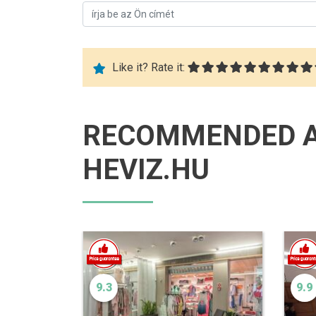
Like it? Rate it:
RECOMMENDED 
HEVIZ.HU
9.3
9.9