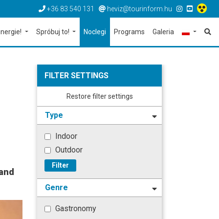
+36 83 540 131
heviz@tourinform.hu
nergie!
Spróbuj to!
Noclegi
Programs
Galeria
FILTER SETTINGS
Restore filter settings
Type
Indoor
Outdoor
Filter
 and
Genre
Gastronomy