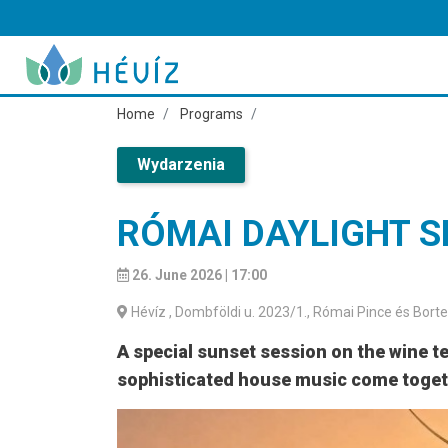
Home
Programs
Wydarzenia
RÓMAI DAYLIGHT S
26. June 2026 | 17:00
Hévíz
, Dombföldi u. 2023/1., Római Pince és Bort
A special sunset session on the wine t
sophisticated house music come toget