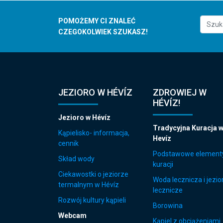
POMOŻEMY CI ZNALEĆ
CZEGOKOLWIEK SZUKASZ!
JEZIORO W HÉVÍZ
ZDROWIEJ W
HÉVÍZ!
Jezioro w Hévíz
Tradycyjna Kuracja 
Kąpielisko- informacja,
Hevíz
cennik
Podstawowe element
Skład wody
kuracji
Ciekawostki o jeziorze
Woda lecznicza i jezio
termalnym w Hévíz
lecznicze
Rozwój kultury kąpieli
Borowina
Webcam
Kąpiel z obciążeniami