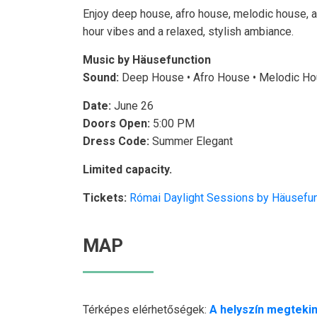
Enjoy deep house, afro house, melodic house, 
hour vibes and a relaxed, stylish ambiance.
Music by Häusefunction
Sound:
Deep House • Afro House • Melodic Hou
Date:
June 26
Doors Open:
5:00 PM
Dress Code:
Summer Elegant
Limited capacity.
Tickets:
Római Daylight Sessions by Häusefun
MAP
Térképes elérhetőségek:
A helyszín megtekin