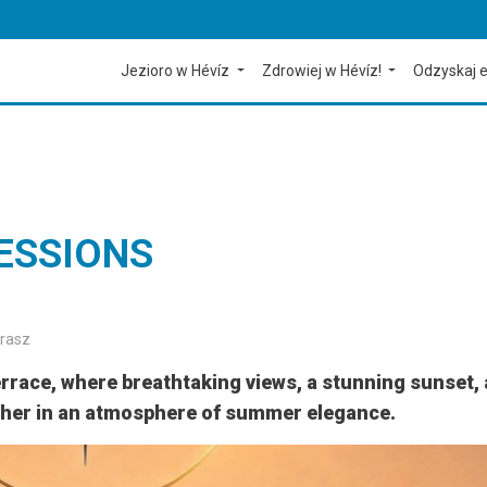
Jezioro w Hévíz
Zdrowiej w Hévíz!
Odzyskaj e
ESSIONS
erasz
errace, where breathtaking views, a stunning sunset,
her in an atmosphere of summer elegance.