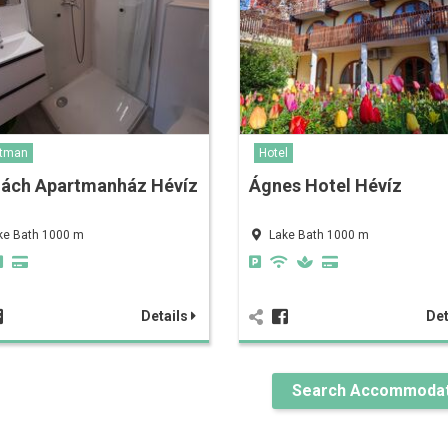
rtman
Hotel
ách Apartmanház Hévíz
Ágnes Hotel Hévíz
ke Bath 1000 m
Lake Bath 1000 m
Details
Det
Search Accommodat