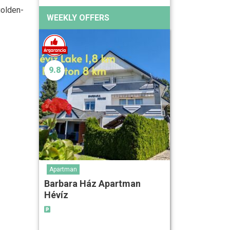
golden-
WEEKLY OFFERS
9.8
Apartman
Barbara Ház Apartman
Hévíz