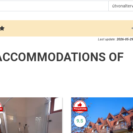
útvonalter
Last update:
2026-05-29
ACCOMMODATIONS OF
9.5