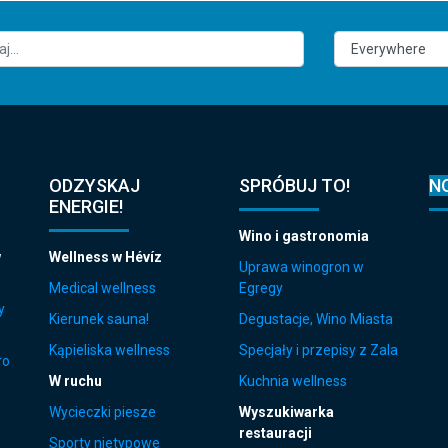
ODZYSKAJ
SPRÓBUJ TO!
N
ENERGIE!
Wino i gastronomia
w
Wellness w Hévíz
Uprawa winogron w
Medical wellness
Egregy
y
Kierunek sauna!
Degustacje, Wino Miasta
Kąpieliska wellness
Specjały i przepisy z Zala
ro
W ruchu
Kuchnia wellness
Wycieczki piesze
Wyszukiwarka
restauracji
Sporty nietypowe