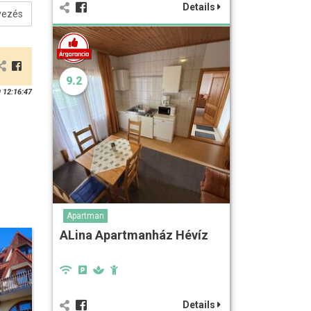
Details
vezés
9.2
 12:16:47
Apartman
ALina Apartmanház Hévíz
Details