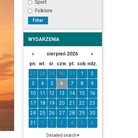
Sport
Folklore
Filter
WYDARZENIA
«
sierpień 2026
»
pn.
wt.
śr.
czw.
pt.
sob.
ndz.
27
28
29
30
31
1
2
3
4
5
6
7
8
9
10
11
12
13
14
15
16
17
18
19
20
21
22
23
24
25
26
27
28
29
30
31
1
2
3
4
5
6
Detailed search