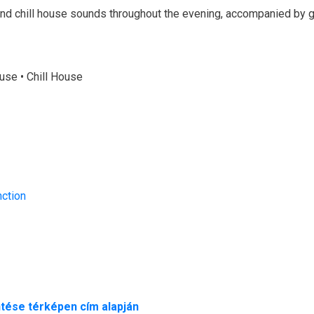
and chill house sounds throughout the evening, accompanied by 
se • Chill House
ction
tése térképen cím alapján