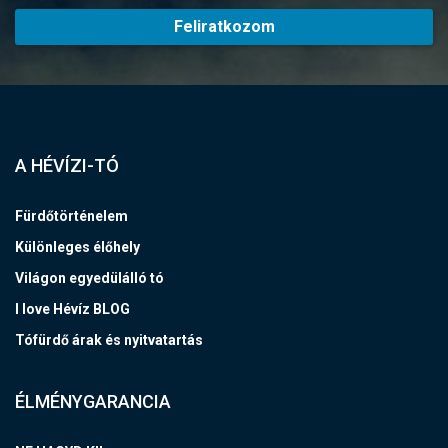
Feliratkozom
A HÉVÍZI-TÓ
Fürdőtörténelem
Különleges élőhely
Világon egyedülálló tó
I love Hévíz BLOG
Tófürdő árak és nyitvatartás
ÉLMÉNYGARANCIA