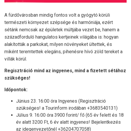
A fürdővárosban mindig fontos volt a gyógytó körüli
természeti környezet szépsége és harmóniája, ezért
sétánk nemcsak az épületek múltjába vezet be, hanem a
századforduló hangulatos kertjeinek világába is: hogyan
alakították a parkokat, milyen növényeket ültettek, és
miként teremtettek elegáns, pihenésre hívó zöld tereket a
villák körül.
Regisztráció mind az ingyenes, mind a fizetett sétához
szükséges!
Időpontok:
Június 23. 16:00 óra
Ingyenes
(Regisztráció
szükséges! a Tourinform irodában +3683540131)
Július 9. 16:00 óra 3900 forint/ fő (65 év felett és 18
év alatt 3200 Ft, 6 év alatt ingyenes! Bejelentkezés
az idegenvezetőnél +36204707058)