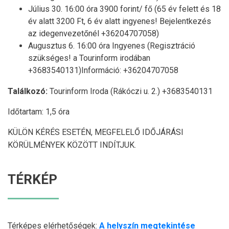
Július 30. 16:00 óra 3900 forint/ fő (65 év felett és 18
év alatt 3200 Ft, 6 év alatt ingyenes! Bejelentkezés
az idegenvezetőnél +36204707058)
Augusztus 6. 16:00 óra
Ingyenes
(Regisztráció
szükséges! a Tourinform irodában
+3683540131)Információ: +36204707058
Találkozó:
Tourinform Iroda (Rákóczi u. 2.) +3683540131
Időtartam: 1,5 óra
KÜLÖN KÉRÉS ESETÉN, MEGFELELŐ IDŐJÁRÁSI
KÖRÜLMÉNYEK KÖZÖTT INDÍTJUK.
TÉRKÉP
Térképes elérhetőségek:
A helyszín megtekintése