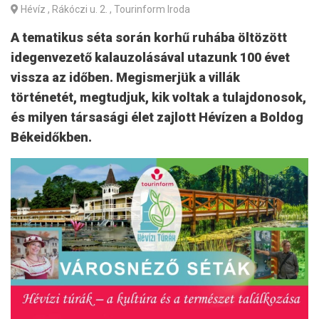
Hévíz
, Rákóczi u. 2. , Tourinform Iroda
A tematikus séta során korhű ruhába öltözött
idegenvezető kalauzolásával utazunk 100 évet
vissza az időben. Megismerjük a villák
történetét, megtudjuk, kik voltak a tulajdonosok,
és milyen társasági élet zajlott Hévízen a Boldog
Békeidőkben.