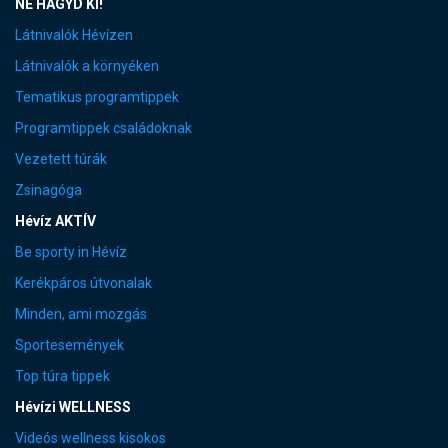
NE HAGYD KI!
Látnivalók Hévízen
Látnivalók a környéken
Tematikus programtippek
Programtippek családoknak
Vezetett túrák
Zsinagóga
Hévíz AKTÍV
Be sporty in Hévíz
Kerékpáros útvonalak
Minden, ami mozgás
Sportesemények
Top túra tippek
Hévízi WELLNESS
Videós wellness kisokos