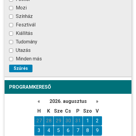
Mozi
Színház
Fesztivál
Kiállítás
Tudomány
Utazás
Minden más
Szűrés
PROGRAMKERESŐ
«
2026. augusztus
»
H
K
Sze
Cs
P
Szo
V
27
28
29
30
31
1
2
3
4
5
6
7
8
9