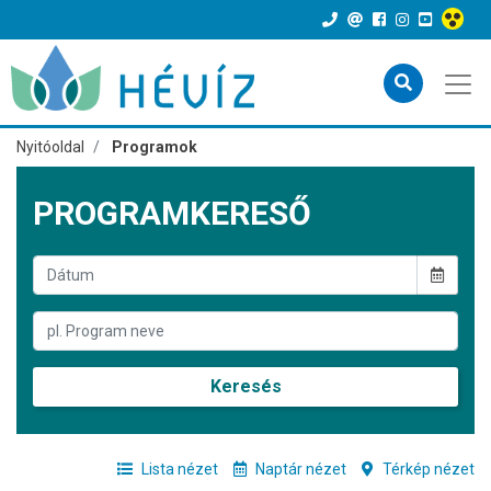
Nyitóoldal
Programok
PROGRAMKERESŐ
Keresés
Lista nézet
Naptár nézet
Térkép nézet