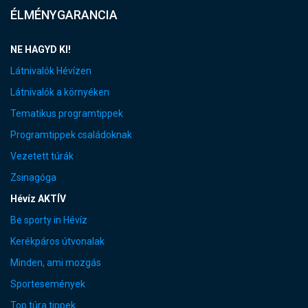
ÉLMÉNYGARANCIA
NE HAGYD KI!
Látnivalók Hévízen
Látnivalók a környéken
Tematikus programtippek
Programtippek családoknak
Vezetett túrák
Zsinagóga
Hévíz AKTÍV
Be sporty in Hévíz
Kerékpáros útvonalak
Minden, ami mozgás
Sportesemények
Top túra tippek