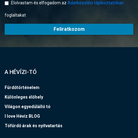
Elolvastam és elfogadom az
Adatkezelési tájékoztatóban
foglaltakat
Feliratkozom
A HÉVÍZI-TÓ
Fürdőtörténelem
Különleges élőhely
Világon egyedülálló tó
I love Hévíz BLOG
Tófürdő árak és nyitvatartás