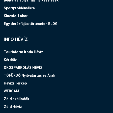
Beutalási folyamat TB kezelések
Sportproblémákra
Kinesio-Labor
Egy derékfájás története - BLOG
INFO HÉVÍZ
Tourinform Iroda Hévíz
Kérdőív
OKOSPARKOLÁS HÉVÍZ
TÓFÜRDŐ Nyitvatartás és Árak
Hévízi Térkép
WEBCAM
Zöld szállodák
Zöld Hévíz