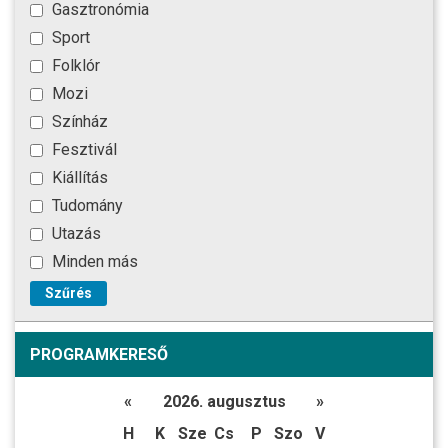
Gasztronómia
Sport
Folklór
Mozi
Színház
Fesztivál
Kiállítás
Tudomány
Utazás
Minden más
Szűrés
PROGRAMKERESŐ
«
2026. augusztus
»
H
K
Sze
Cs
P
Szo
V