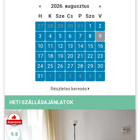
«
2026. augusztus
»
H
K
Sze
Cs
P
Szo
V
27
28
29
30
31
1
2
3
4
5
6
7
8
9
10
11
12
13
14
15
16
17
18
19
20
21
22
23
24
25
26
27
28
29
30
31
1
2
3
4
5
6
Részletes keresés
HETI SZÁLLÁSAJÁNLATOK
9.8