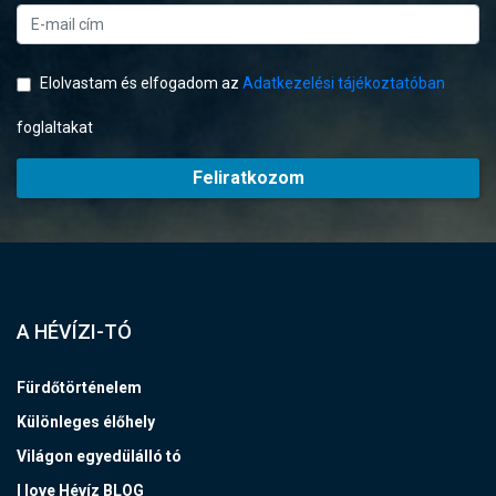
Elolvastam és elfogadom az
Adatkezelési tájékoztatóban
foglaltakat
Feliratkozom
A HÉVÍZI-TÓ
Fürdőtörténelem
Különleges élőhely
Világon egyedülálló tó
I love Hévíz BLOG