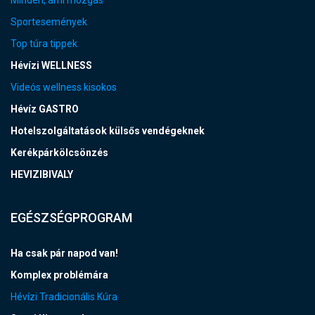
Minden, ami mozgás
Sportesemények
Top túra tippek
Hévízi WELLNESS
Videós wellness kisokos
Hévíz GASTRO
Hotelszolgáltatások külsős vendégeknek
Kerékpárkölcsönzés
HEVIZIBIVALY
EGÉSZSÉGPROGRAM
Ha csak pár napod van!
Komplex problémára
Hévízi Tradicionális Kúra