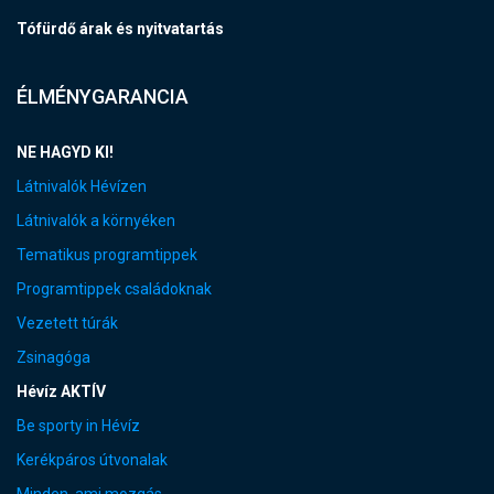
Tófürdő árak és nyitvatartás
ÉLMÉNYGARANCIA
NE HAGYD KI!
Látnivalók Hévízen
Látnivalók a környéken
Tematikus programtippek
Programtippek családoknak
Vezetett túrák
Zsinagóga
Hévíz AKTÍV
Be sporty in Hévíz
Kerékpáros útvonalak