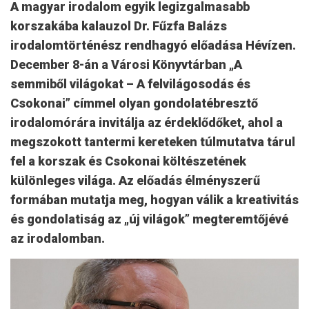
A magyar irodalom egyik legizgalmasabb
korszakába kalauzol Dr. Fűzfa Balázs
irodalomtörténész rendhagyó előadása Hévízen.
December 8-án a Városi Könyvtárban „A
semmiből világokat – A felvilágosodás és
Csokonai” címmel olyan gondolatébresztő
irodalomórára invitálja az érdeklődőket, ahol a
megszokott tantermi kereteken túlmutatva tárul
fel a korszak és Csokonai költészetének
különleges világa. Az előadás élményszerű
formában mutatja meg, hogyan válik a kreativitás
és gondolatiság az „új világok” megteremtőjévé
az irodalomban.