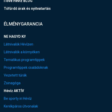
I love Hévíz BLOG
Tófürdő árak és nyitvatartás
ÉLMÉNYGARANCIA
NE HAGYD KI!
Látnivalók Hévízen
Látnivalók a környéken
Tematikus programtippek
Programtippek családoknak
Vezetett túrák
Zsinagóga
Hévíz AKTÍV
Be sporty in Hévíz
Kerékpáros útvonalak