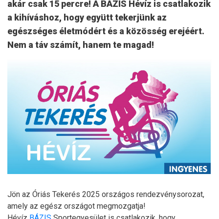
akár csak 15 percre! A BÁZIS Hévíz is csatlakozik
a kihíváshoz, hogy együtt tekerjünk az
egészséges életmódért és a közösség erejéért.
Nem a táv számít, hanem te magad!
Jön az Óriás Tekerés 2025 országos rendezvénysorozat,
amely az egész országot megmozgatja!
Hévíz
BÁZIS
Sportegyesület is csatlakozik, hogy