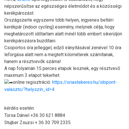
népszerűsítse az egészséges életmódot és a közösségi
kerékpározást.
Országszerte egyszerre több helyen, ingyenes beltéri
kerékpár (indoor cycling) esemény, melynek célja, hogy
meghatározott időtartam alatt minél több embert sikerüljön
kerékpározásra buzdítani.
Csoportos óra jelleggel, edző irányításával zenével 10 óra
leforgása alatt nem a megtett kilométerek számítanak,
hanem a résztvevők száma!
A nap folyamán 15 perces etapok lesznek, egy résztvevő
maximum 3 etapot tekerhet.
online regisztráció:
https://oriastekeres.hu/idopont-
valaszto/?helyszin_id=4
kérdés esetén:
Torsa Dániel +36 30 621 8884
Stujber Zsuzsi + 36 30 709 2335