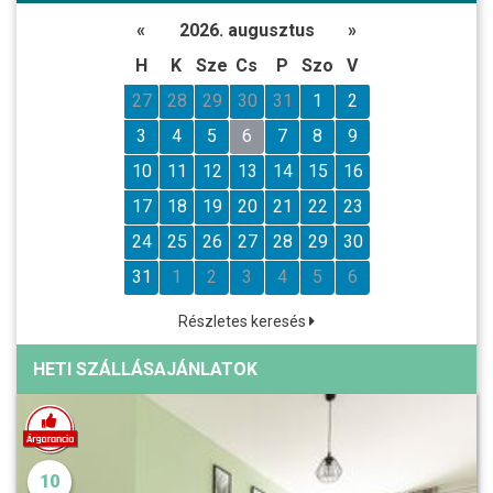
«
2026. augusztus
»
H
K
Sze
Cs
P
Szo
V
27
28
29
30
31
1
2
3
4
5
6
7
8
9
10
11
12
13
14
15
16
17
18
19
20
21
22
23
24
25
26
27
28
29
30
31
1
2
3
4
5
6
Részletes keresés
HETI SZÁLLÁSAJÁNLATOK
10