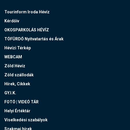
Tourinform Iroda Hévíz
Kérdőív
OKOSPARKOLÁS HÉVÍZ
TÓFÜRDŐ Nyitvatartás és Árak
Hévízi Térkép
WEBCAM
Zöld Hévíz
Zöld szállodák
Hírek, Cikkek
GY.I.K.
FOTÓ | VIDEÓ TÁR
Helyi Értéktár
Viselkedési szabályok
Szakmai hírek