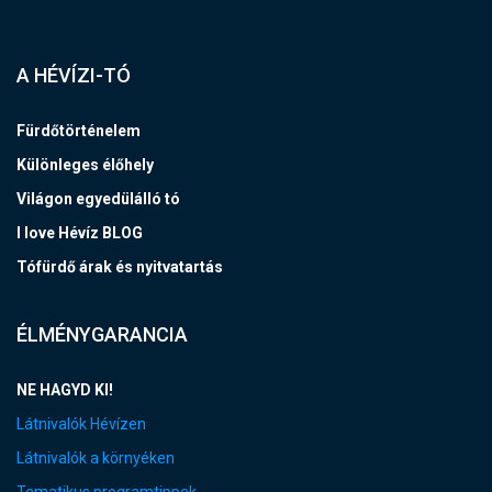
A HÉVÍZI-TÓ
Fürdőtörténelem
Különleges élőhely
Világon egyedülálló tó
I love Hévíz BLOG
Tófürdő árak és nyitvatartás
ÉLMÉNYGARANCIA
NE HAGYD KI!
Látnivalók Hévízen
Látnivalók a környéken