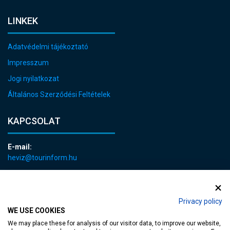
LINKEK
Adatvédelmi tájékoztató
Impresszum
Jogi nyilatkozat
Általános Szerződési Feltételek
KAPCSOLAT
E-mail:
heviz@tourinform.hu
Telefon:
+36 83 540 131
Privacy policy
WE USE COOKIES
We may place these for analysis of our visitor data, to improve our website,