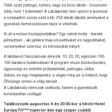
Több száz pattogó, színes, nagy és kicsi labda - összesen
több, mint 1 köbméter! A Labdakirály nem spórol a lasztival:
a színpadról szórja szét a kb. 350 darab labdát, amelyeket a
gyerekek természetesen haza is vihetnek.
Ki áll a műsor középpontjában? Egy valódi király - barokk
jelmezben -, aki játékra hívja a kisebbeket és nagyobbakat,
versenyeket szervez, és kihívásokat irányít.
A labdaeső fokozatosan érkezik: 10, 20, 30, egészen 100-
100 darabos hullámokban! A program része bűvészkedés,
ügyességi és erőnléti próbatételek, pattogás, célba
dobás, és egy meglepetés: a végén még az is kiderül, hogy
Őfelsége ismeri a világ táncait…
A Labdakirály nemcsak uralkodó, hanem a gyerekbulik
koronázatlan csillaga!
Találkozzunk augusztus 4-én 20:00-kor a hévízi Hotel
Európa Fit****superior-ban egy szuper családi