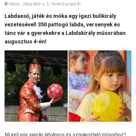
Hévíz
, Jókai Mór u. 3., Hotel Európa fit
Labdaeső, játék és móka egy igazi bulikirály
vezetésével! 350 pattogó labda, versenyek és
tánc vár a gyerekekre a Labdakirály műsorában
augusztus 4-én!
Mi kell egy igazán látványos és szórakoztató műsorhoz?