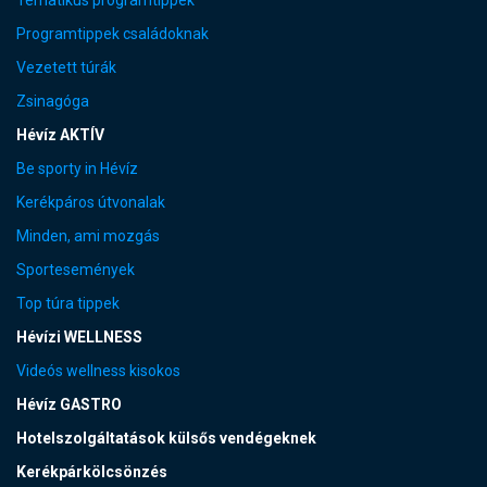
Tematikus programtippek
Programtippek családoknak
Vezetett túrák
Zsinagóga
Hévíz AKTÍV
Be sporty in Hévíz
Kerékpáros útvonalak
Minden, ami mozgás
Sportesemények
Top túra tippek
Hévízi WELLNESS
Videós wellness kisokos
Hévíz GASTRO
Hotelszolgáltatások külsős vendégeknek
Kerékpárkölcsönzés