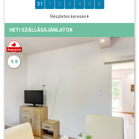
31
1
2
3
4
5
6
Részletes keresés
HETI SZÁLLÁSAJÁNLATOK
9.8