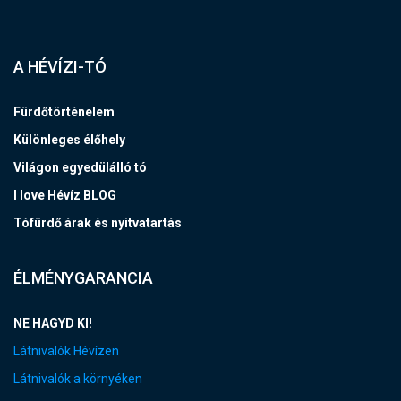
A HÉVÍZI-TÓ
Fürdőtörténelem
Különleges élőhely
Világon egyedülálló tó
I love Hévíz BLOG
Tófürdő árak és nyitvatartás
ÉLMÉNYGARANCIA
NE HAGYD KI!
Látnivalók Hévízen
Látnivalók a környéken