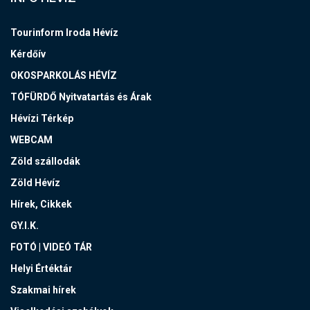
Tourinform Iroda Hévíz
Kérdőív
OKOSPARKOLÁS HÉVÍZ
TÓFÜRDŐ Nyitvatartás és Árak
Hévízi Térkép
WEBCAM
Zöld szállodák
Zöld Hévíz
Hírek, Cikkek
GY.I.K.
FOTÓ | VIDEÓ TÁR
Helyi Értéktár
Szakmai hírek