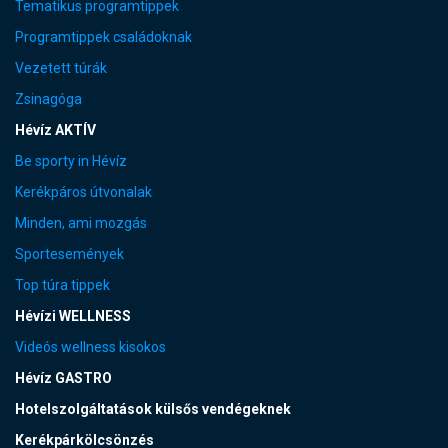
Tematikus programtippek
Programtippek családoknak
Vezetett túrák
Zsinagóga
Hévíz AKTÍV
Be sporty in Hévíz
Kerékpáros útvonalak
Minden, ami mozgás
Sportesemények
Top túra tippek
Hévízi WELLNESS
Videós wellness kisokos
Hévíz GASTRO
Hotelszolgáltatások külsős vendégeknek
Kerékpárkölcsönzés