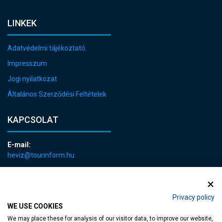
LINKEK
Adatvédelmi tájékoztató
Impresszum
Jogi nyilatkozat
Általános Szerződési Feltételek
KAPCSOLAT
E-mail:
heviz@tourinform.hu
Telefon:
+36 83 540 131
Privacy policy
WE USE COOKIES
We may place these for analysis of our visitor data, to improve our website,