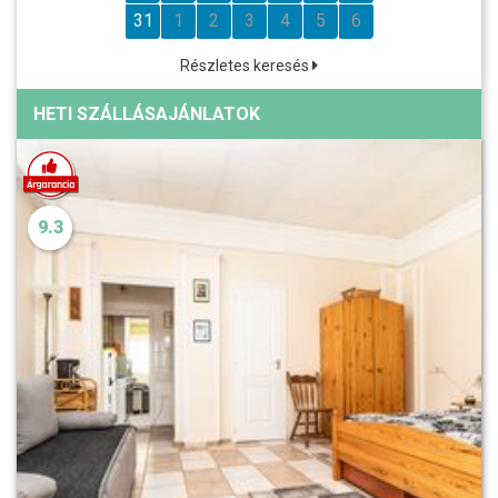
31
1
2
3
4
5
6
Részletes keresés
HETI SZÁLLÁSAJÁNLATOK
9.3