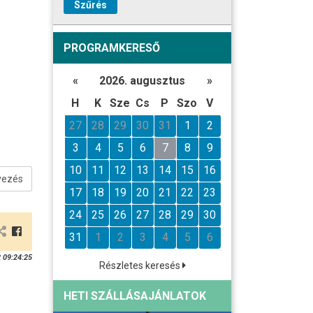
Szűrés
PROGRAMKERESŐ
«
2026. augusztus
»
H
K
Sze
Cs
P
Szo
V
27
28
29
30
31
1
2
3
4
5
6
7
8
9
10
11
12
13
14
15
16
vezés
17
18
19
20
21
22
23
24
25
26
27
28
29
30
31
1
2
3
4
5
6
 09:24:25
Részletes keresés
HETI SZÁLLÁSAJÁNLATOK