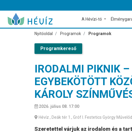
A Hévízi-tó
Élménygar
Nyitóoldal
Programok
Programok
Programkereső
IRODALMI PIKNIK
EGYBEKÖTÖTT KÖ
KÁROLY SZÍNMŰVÉS
2026. július 08. 17:00
Hévíz
, Deák tér 1., Gróf I. Festetics György Műve
Szeretettel várjuk az irodalom és a ta