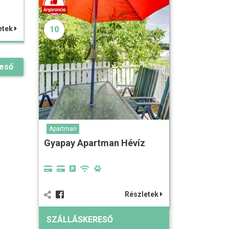
10
etek
reső
Apartman
Gyapay Apartman Hévíz
Részletek
SZÁLLÁSKERESŐ