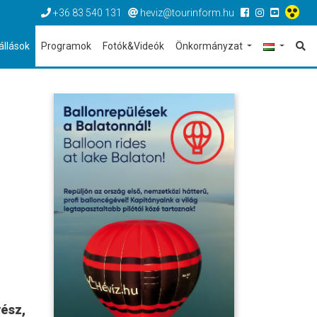
+36 83 540 131
heviz@tourinform.hu
állások
Programok
Fotók&Videók
Önkormányzat
vész,