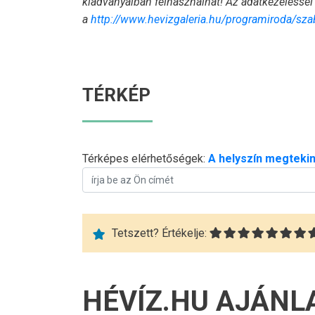
kiadványaiban felhasználhat! Az adatkezeléssel 
a
http://www.hevizgaleria.hu/
programiroda/sza
TÉRKÉP
Térképes elérhetőségek:
A helyszín megtekin
Tetszett? Értékelje:
HÉVÍZ.HU AJÁNL