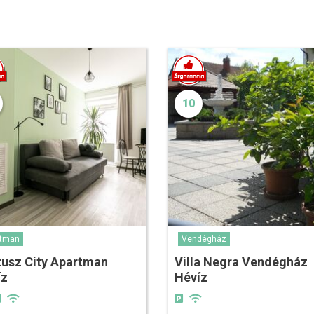
10
rtman
Vendégház
tusz City Apartman
Villa Negra Vendégház
íz
Hévíz