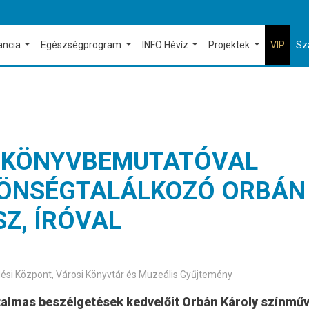
ancia
Egészségprogram
INFO Hévíz
Projektek
VIP
Sz
 – KÖNYVBEMUTATÓVAL
ZÖNSÉGTALÁLKOZÓ ORBÁN
Z, ÍRÓVAL
lődési Központ, Városi Könyvtár és Muzeális Gyűjtemény
rtalmas beszélgetések kedvelőit Orbán Károly színmű