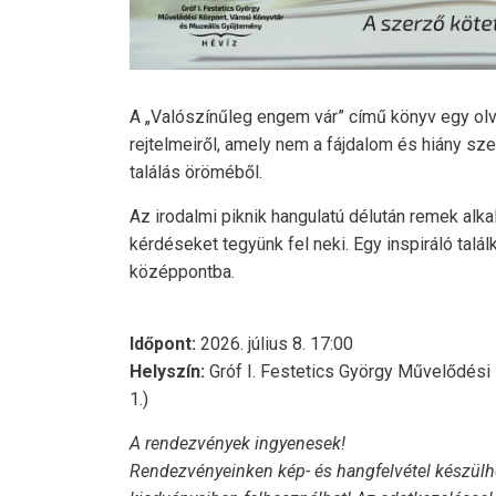
A „Valószínűleg engem vár” című könyv egy o
rejtelmeiről, amely nem a fájdalom és hiány 
találás öröméből.
Az irodalmi piknik hangulatú délután remek alk
kérdéseket tegyünk fel neki. Egy inspiráló talá
középpontba.
Időpont:
2026. július 8. 17:00
Helyszín:
Gróf I. Festetics György Művelődési
1.)
A rendezvények ingyenesek!
Rendezvényeinken kép- és hangfelvétel készülhe