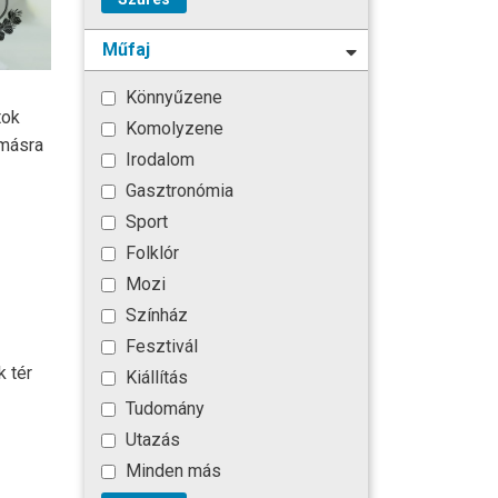
Műfaj
Könnyűzene
tok
Komolyzene
ymásra
Irodalom
Gasztronómia
Sport
Folklór
Mozi
Színház
Fesztivál
 tér
Kiállítás
Tudomány
Utazás
Minden más