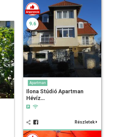
9.6
Apartman
Ilona Stúdió Apartman
Hévíz…
Részletek