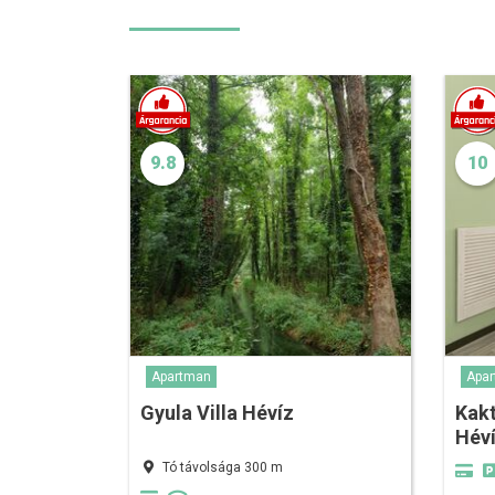
9.8
10
Apartman
Apa
Gyula Villa Hévíz
Kak
Hév
Tó távolsága 300 m