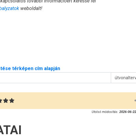
kapcsolatos további információért keresse fel
balyzatok
weboldalt!
tése térképen cím alapján
útvonalter
Utolsó módosítás:
2026-06-22
ATAI