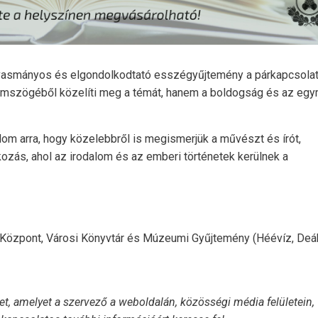
lvasmányos és elgondolkodtató esszégyűjtemény a párkapcsola
szemszögéből közelíti meg a témát, hanem a boldogság és az eg
alom arra, hogy közelebbről is megismerjük a művészt és írót,
lkozás, ahol az irodalom és az emberi történetek kerülnek a
 Központ, Városi Könyvtár és Múzeumi Gyűjtemény (Héévíz, Deák
t, amelyet a szervező a weboldalán, közösségi média felületein,