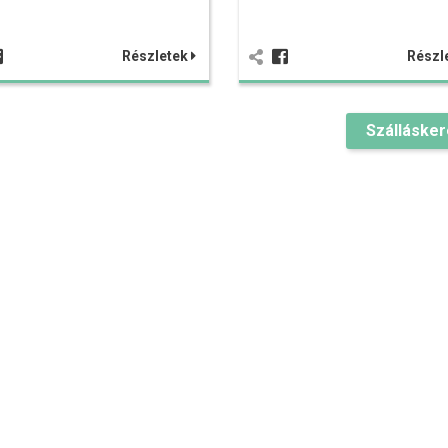
Részletek
Részl
Szálláske