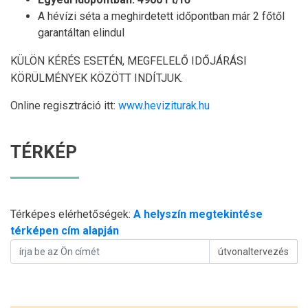
A hévízi séta a meghirdetett időpontban már 2 főtől
garantáltan elindul
KÜLÖN KÉRÉS ESETÉN, MEGFELELŐ IDŐJÁRÁSI
KÖRÜLMÉNYEK KÖZÖTT INDÍTJUK.
Online regisztráció itt:
www.heviziturak.hu
TÉRKÉP
Térképes elérhetőségek:
A helyszín megtekintése
térképen cím alapján
útvonaltervezés