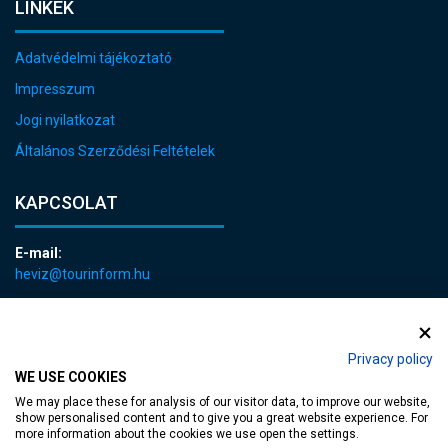
LINKEK
Adatvédelmi tájékoztató
Impresszum
Jogi nyilatkozat
Általános Szerződési Feltételek
KAPCSOLAT
E-mail:
heviz@tourinform.hu
Telefon:
+36 83 540 131
Privacy policy
WE USE COOKIES
We may place these for analysis of our visitor data, to improve our website,
show personalised content and to give you a great website experience. For
more information about the cookies we use open the settings.