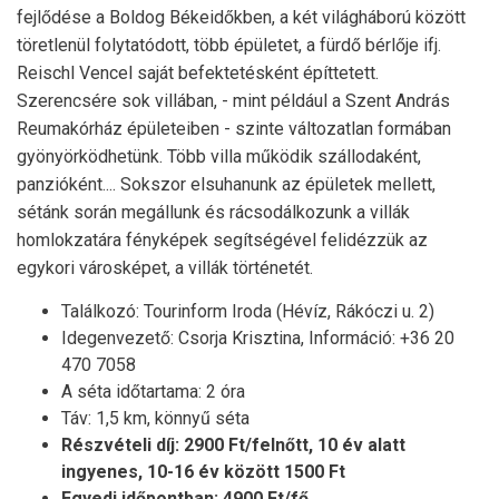
fejlődése a Boldog Békeidőkben, a két világháború között
töretlenül folytatódott, több épületet, a fürdő bérlője ifj.
Reischl Vencel saját befektetésként építtetett.
Szerencsére sok villában, - mint például a Szent András
Reumakórház épületeiben - szinte változatlan formában
gyönyörködhetünk. Több villa működik szállodaként,
panzióként.... Sokszor elsuhanunk az épületek mellett,
sétánk során megállunk és rácsodálkozunk a villák
homlokzatára fényképek segítségével felidézzük az
egykori városképet, a villák történetét.
Találkozó: Tourinform Iroda (Hévíz, Rákóczi u. 2)
Idegenvezető: Csorja Krisztina, Információ: +36 20
470 7058
A séta időtartama: 2 óra
Táv: 1,5 km, könnyű séta
Részvételi díj: 2900 Ft/felnőtt, 10 év alatt
ingyenes, 10-16 év között 1500 Ft
Egyedi időpontban: 4900 Ft/fő