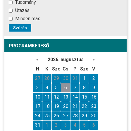
Tudomány
Utazás
Minden más
Szűrés
PROGRAMKERESŐ
«
2026. augusztus
»
H
K
Sze
Cs
P
Szo
V
27
28
29
30
31
1
2
3
4
5
6
7
8
9
10
11
12
13
14
15
16
17
18
19
20
21
22
23
24
25
26
27
28
29
30
31
1
2
3
4
5
6