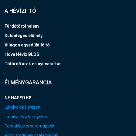
A HÉVÍZI-TÓ
Fürdőtörténelem
Különleges élőhely
Világon egyedülálló tó
I love Hévíz BLOG
Tófürdő árak és nyitvatartás
ÉLMÉNYGARANCIA
NE HAGYD KI!
Látnivalók Hévízen
Látnivalók a környéken
Tematikus programtippek
Programtippek családoknak