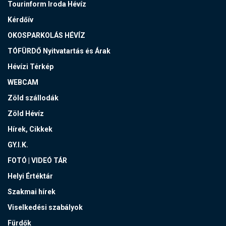
Tourinform Iroda Hévíz
Kérdőív
OKOSPARKOLÁS HÉVÍZ
TÓFÜRDŐ Nyitvatartás és Árak
Hévízi Térkép
WEBCAM
Zöld szállodák
Zöld Hévíz
Hírek, Cikkek
GY.I.K.
FOTÓ | VIDEÓ TÁR
Helyi Értéktár
Szakmai hírek
Viselkedési szabályok
Fürdők