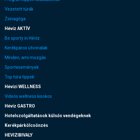
Vezetett túrák
Zsinagóga
Hévíz AKTÍV
Be sporty in Hévíz
Kerékpáros útvonalak
Minden, ami mozgás
Sportesemények
Top túra tippek
Hévízi WELLNESS
Videós wellness kisokos
Hévíz GASTRO
Hotelszolgáltatások külsős vendégeknek
Kerékpárkölcsönzés
HEVIZIBIVALY